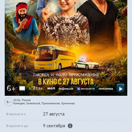
2026, Россия
6
+
Комедия, Семейный, Приключения, Криминал
27 августа
В прокате с
9 сентября
В прокате до