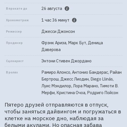
26 августа
В прокате до
1 час 36 минут
Хронометраж
Джесси Джонсон
Режиссер
Фрэнк Ариза, Марк Бут, Деница
Продюсер
Даверова
Энтони Стивен Джордано
Сценарист
Рамиро Алонсо, Антонио Бандерас, Райан
В ролях
Бертрош, Джесс Лиодин, Diego Llinás,
Луис Мэндилор, Лора Марано, Тимоти В.
Мерфи, Кристина Очоа, Родриго Пойсон
Пятеро друзей отправляются в отпуск,
чтобы заняться дайвингом и погружаться в
клетке на морское дно, наблюдая за
белыми акулами. Но опасная забава