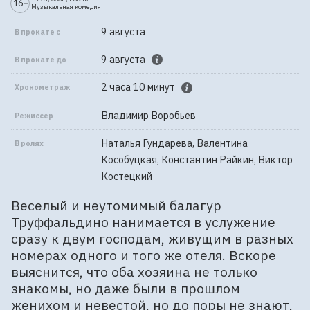
16
+
Музыкальная комедия
9 августа
В прокате с
9 августа
В прокате до
2 часа 10 минут
Хронометраж
Владимир Воробьев
Режиссер
Наталья Гундарева, Валентина
В ролях
Кособуцкая, Константин Райкин, Виктор
Костецкий
Веселый и неутомимый балагур
Труффальдино нанимается в услужение
сразу к двум господам, живущим в разных
номерах одного и того же отеля. Вскоре
выяснится, что оба хозяина не только
знакомы, но даже были в прошлом
женихом и невестой, но до поры не знают,