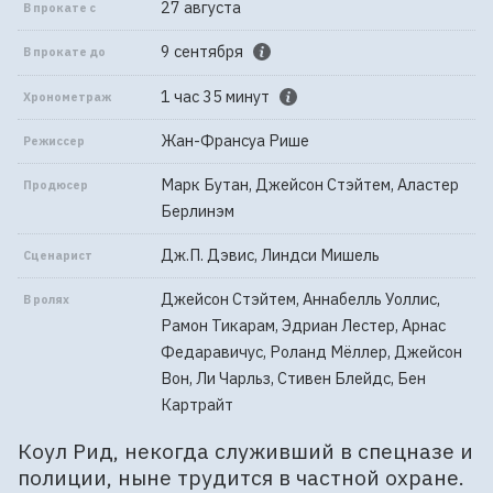
27 августа
В прокате с
9 сентября
В прокате до
1 час 35 минут
Хронометраж
Жан-Франсуа Рише
Режиссер
Марк Бутан, Джейсон Стэйтем, Аластер
Продюсер
Берлинэм
Дж.П. Дэвис, Линдси Мишель
Сценарист
Джейсон Стэйтем, Аннабелль Уоллис,
В ролях
Рамон Тикарам, Эдриан Лестер, Арнас
Федаравичус, Роланд Мёллер, Джейсон
Вон, Ли Чарльз, Стивен Блейдс, Бен
Картрайт
Коул Рид, некогда служивший в спецназе и
полиции, ныне трудится в частной охране.