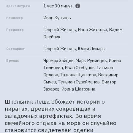
1 час 30 минут
Хронометраж
Иван Кульнев
Режиссер
Георгий Житков, Инна Житкова, Вадим
Продюсер
Олейник
Георгий Житков, Юлия Лемарк
Сценарист
Яромир Зайцев, Марк Румянцев, Ирина
В ролях
Темичева, Иван Стебунов, Татьяна
Орлова, Татьяна Щанкина, Владимир
Сычев, Тельман Сулейманов, Виктор
Захаров, Ирина Шатохина
Школьник Лёша обожает истории о
пиратах, древних сокровищах и
загадочных артефактах. Во время
семейного отдыха на море он случайно
становится свидетелем сделки