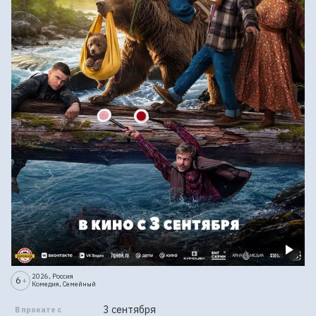
2026, Россия
6
+
Комедия, Семейный
3 сентября
В прокате с