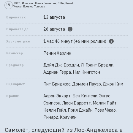
2026, Испания, Новая Зеландия, США, Китай
18
+
Ужасы, Боевик, Триллер
13 августа
В прокате с
26 августа
В прокате до
1 час 46 минут (+6 мин. ролики)
Хронометраж
Ренни Харлин
Режиссер
Дэйл Дж. Брэдли, Л. Грант Брэдли,
Продюсер
Адриан Герра, Нил Кингстон
Пит Бриджес, Дэмиен Пауэр, Джон Ким
Сценарист
Аарон Экхарт, Бен Кингсли, Энгус
В ролях
Сэмпсон, Люси Барретт, Молли Райт,
Келли Гейл, Прия Джайн, Рози Чжао,
Ричард Краучли
Самолёт, следующий из Лос-Анджелеса в