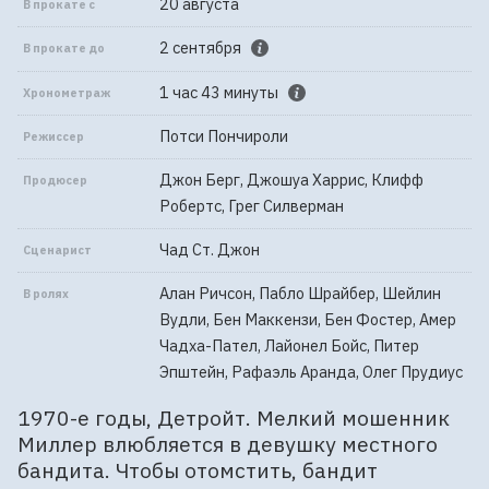
20 августа
В прокате с
2 сентября
В прокате до
1 час 43 минуты
Хронометраж
Потси Пончироли
Режиссер
Джон Берг, Джошуа Харрис, Клифф
Продюсер
Робертс, Грег Силверман
Чад Ст. Джон
Сценарист
Алан Ричсон, Пабло Шрайбер, Шейлин
В ролях
Вудли, Бен Маккензи, Бен Фостер, Амер
Чадха-Пател, Лайонел Бойс, Питер
Эпштейн, Рафаэль Аранда, Олег Прудиус
1970-е годы, Детройт. Мелкий мошенник
Миллер влюбляется в девушку местного
бандита. Чтобы отомстить, бандит