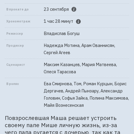
23 сентября
В прокате до
1 час 28 минут
Хронометраж
Владислав Богуш
Режиссер
Надежда Мотина, Арам Ованнисян,
Продюсер
Сергей Агеев
Максим Казанцев, Мария Матвеева,
Сценарист
Олеся Тарасова
Ева Смирнова, Том, Роман Курцын, Борис
В ролях
Дергачев, Андрей Пынзару, Александр
Головин, Софья Зайка, Полина Максимова,
Майя Вознесенская
Повзрослевшая Маша решает устроить
своему папе Мише личную жизнь, из-за
чего папа ругается с дочерью, так как та