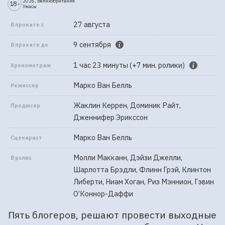
2026, Великобритания
18
+
Ужасы
27 августа
В прокате с
9 сентября
В прокате до
1 час 23 минуты (+7 мин. ролики)
Хронометраж
Марко Ван Белль
Режиссер
Жаклин Керрен, Доминик Райт,
Продюсер
Дженнифер Эрикссон
Марко Ван Белль
Сценарист
Молли Макканн, Дэйзи Джелли,
В ролях
Шарлотта Брэдли, Флинн Грэй, Клинтон
Либерти, Ниам Хоган, Риз Мэннион, Гэвин
О’Коннор-Даффи
Пять блогеров, решают провести выходные