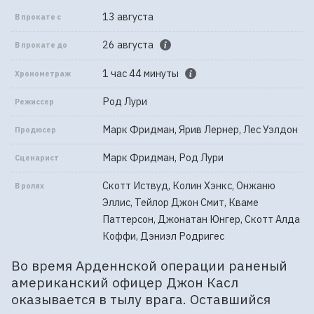
13 августа
В прокате с
26 августа
В прокате до
1 час 44 минуты
Хронометраж
Род Лури
Режиссер
Марк Фридман, Ярив Лернер, Лес Уэлдон
Продюсер
Марк Фридман, Род Лури
Сценарист
Скотт Иствуд, Колин Хэнкс, Онжаню
В ролях
Эллис, Тейлор Джон Смит, Кваме
Паттерсон, Джонатан Юнгер, Скотт Алда
Коффи, Дэниэл Родригес
Во время Арденнской операции раненый
американский офицер Джон Касл
оказывается в тылу врага. Оставшийся