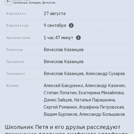
6
+
Семейный, Комедия, Детектив
27 августа
В прокате с
9 сентября
В прокате до
1 час 47 минут
Хронометраж
Вячеслав Казанцев
Режиссер
Вячеслав Казанцев
Продюсер
Вячеслав Казанцев, Александр Сухарев
Сценарист
Алексей Бакуренко, Александр Казачек,
В ролях
Степан Лопатин, Екатерина Михайлова,
Денис Зайцев, Наталья Парашкина,
Сергей Романюк, Аграфена Петровская,
Вадим Бурлаков, Александр Большаков
Школьник Петя и его друзья расследуют
похищение древнего скифского артефакта