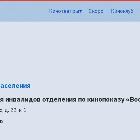
Кинотеатры
Скоро
Киноклуб
населения
я инвалидов отделения по кинопоказу «Во
 д. 22, к. 1
ых