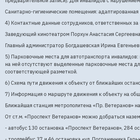
предварительной записи). Для инвалидов с нарушением
Санитарно-гигиенические помещения: адаптированная 
4) Контактные данные сотрудников, ответственных за 
Заведующий кинотеатром Порхун Анастасия Сергеевна
Главный администратор Богдашевская Ирина Евгеньевн
5) Парковочные места для автотранспорта инвалидов: 
на ней отсутствуют выделенные парковочные места дл
соответствующей разметкой.
6) Схема пути движения к объекту от ближайших остан
7) Информация о маршруте движения к объекту на об
Ближайшая станция метрополитена «Пр. Ветеранов» нах
От ст.м. «Проспект Ветеранов» можно добраться наз
- автобус 130 остановка «Проспект Ветеранов», 284 ост
- троллейбус 37 и 46 остановка «ул. Пограничника Гарь