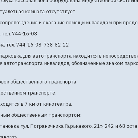
 слуха кассовая зона оборудована индукционной системой
туалетная комната отсутствует.
сопровождение и оказание помощи инвалидам при предос
 тел. 744-16-08
а тел. 744-16-08, 738-82-22
парковка для автотранспорта находится в непосредственн
я автотранспорта инвалидов, обозначенные знаком парко
овок общественного транспорта:
щественном транспорте:
одится в 7 км от кинотеатра.
емным общественным транспортом:
ановка «ул. Пограничника Гарькавого, 21», 242 и 68 оста
кавого».