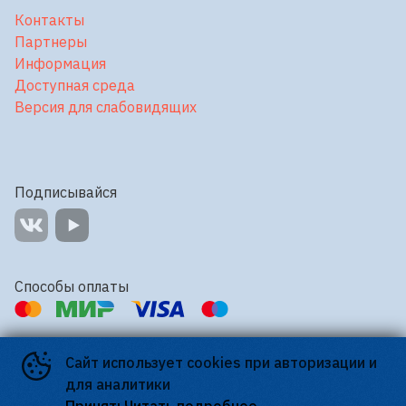
Контакты
Партнеры
Информация
Доступная среда
Версия для слабовидящих
Подписывайся
Способы оплаты
Контакты
Сайт использует cookies при авторизации и
Касса
+7 812 738-82-00
для аналитики
E-mail
voshodkino@mail.ru