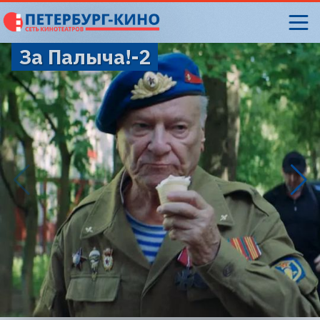
За Палыча!-2