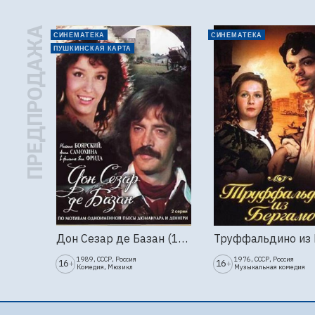
ПРЕДПРОДАЖА
СИНЕМАТЕКА
СИНЕМАТЕКА
ПУШКИНСКАЯ КАРТА
Дон Сезар де Базан (1989г., Ленфильм, 2 серии)
1989, СССР, Россия
1976, СССР, Россия
16
16
+
+
Комедия, Мюзикл
Музыкальная комедия