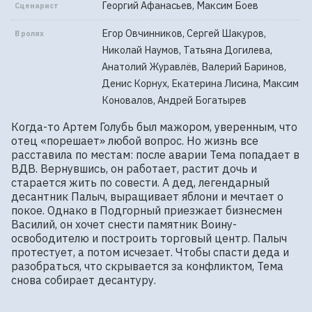
Георгий Афанасьев, Максим Боев
Сценарист
Егор Овчинников, Сергей Шакуров,
В ролях
Николай Наумов, Татьяна Догилева,
Анатолий Журавлёв, Валерий Баринов,
Денис Корнух, Екатерина Лисина, Максим
Коновалов, Андрей Богатырев
Когда-то Артем Голубь был мажором, уверенным, что 
отец «порешает» любой вопрос. Но жизнь все 
расставила по местам: после аварии Тема попадает в 
ВДВ. Вернувшись, он работает, растит дочь и 
старается жить по совести. А дед, легендарный 
десантник Палыч, выращивает яблони и мечтает о 
покое. Однако в Подгорный приезжает бизнесмен 
Василий, он хочет снести памятник Воину-
освободителю и построить торговый центр. Палыч 
протестует, а потом исчезает. Чтобы спасти деда и 
разобраться, что скрывается за конфликтом, Тема 
снова собирает десантуру.