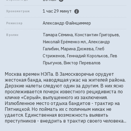
1 час 29 минут
Хронометраж
Александр Файнциммер
Режиссер
Тамара Сёмина, Константин Григорьев,
В ролях
Николай Ерёменко мл., Александр
Галибин, Марина Дюжева, Глеб
Стриженов, Геннадий Корольков, Лев
Прыгунов, Виктор Перевалов
Москва времен НЭПа. В Замоскворечье орудует 
жестокая банда, наводящая ужас на жителей района. 
Дерзкие налеты следуют один за другим. В них ясно 
прослеживается почерк известного рецидивиста по 
кличке «Серый», выпущенного из заключения. 
Излюбленное место отдыха бандитов - трактир на 
Пятницкой. Но поймать их с поличным никак не 
удается. Единственная возможность выявить 
преступников - внедрить в трактир своего человека...