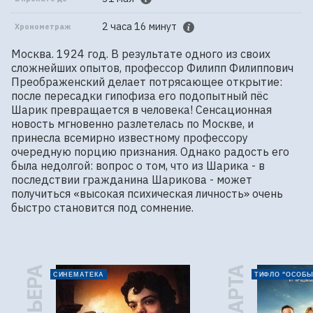
2 часа 16 минут
Хронометраж
Москва. 1924 год. В результате одного из своих 
сложнейших опытов, профессор Филипп Филиппович 
Преображенский делает потрясающее открытие: 
после пересадки гипофиза его подопытный пёс 
Шарик превращается в человека! Сенсационная 
новость мгновенно разлетелась по Москве, и 
принесла всемирно известному профессору 
очередную порцию признания. Однако радость его 
была недолгой: вопрос о том, что из Шарика - в 
последствии гражданина Шарикова - может 
получиться «высокая психическая личность» очень 
быстро становится под сомнение.
СИНЕМАТЕКА
ТИФЛО "ОСОБЫ