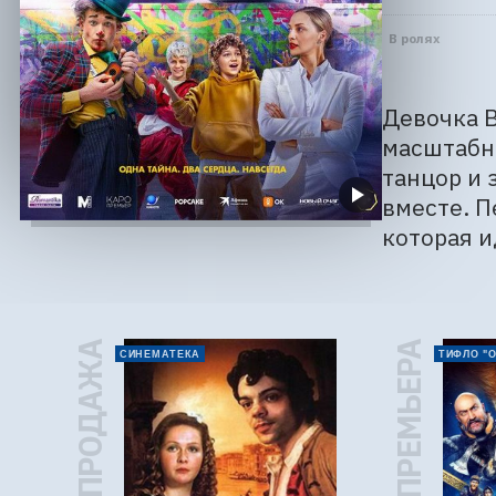
В ролях
Девочка В
масштабно
танцор и 
вместе. П
которая и
ПРЕДПРОДАЖА
ПРЕМЬЕРА
СИНЕМАТЕКА
ТИФЛО "