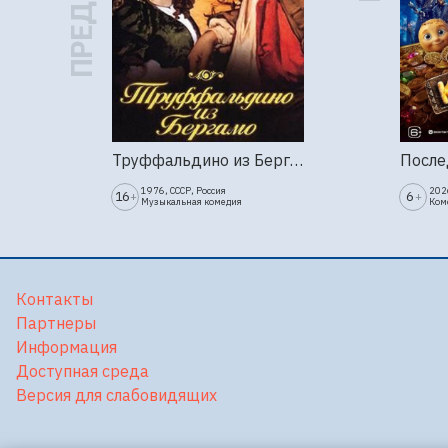
Труффальдино из Бергамо (1976г., Ленфильм, 2 серии)
1976, СССР, Россия
202
16
6
+
+
Музыкальная комедия
Ком
Контакты
Партнеры
Информация
Доступная среда
Версия для слабовидящих