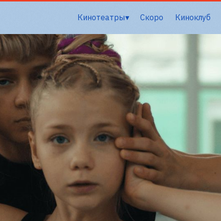
Кинотеатры
Скоро
Киноклуб