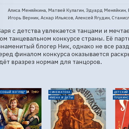
Алиса Меняйкина, Матвей Кулагин, Эдуард Меняйкин, 
Игорь Верник, Аскар Ильясов, Алексей Ягудин, Станис
аря с детства увлекается танцами и мечтае
м танцевальном конкурсе страны. Её парт
знаменитый блогер Ник, однако не все раз
еред финалом конкурса оказывается раскры
дёт вразрез нормам для танцоров.
ОСОБЫЙ ВЗГЛЯД"
СИНЕМАТЕКА
ДЕТСКИЙ
ИМЕНА И ДАТЫ
ПУШКИНС