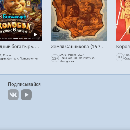
Последний богатырь. Колобок
Земля Санникова (1973, Мосфильм)
1973, Россия, СССР
6, Россия
1963
0
+
12
+
Приключения, Фантастика,
едия, Фэнтези, Приключения
Ска
Мелодрама
Подписывайся