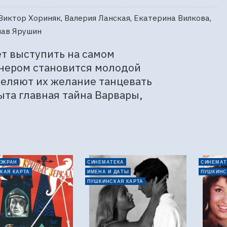
Виктор Хориняк, Валерия Ланская, Екатерина Вилкова,
лав Ярушин
т выступить на самом 
нером становится молодой 
деляют их желание танцевать 
та главная тайна Варвары, 
 ЭКРАН
СИНЕМАТЕКА
СИНЕМАТ
КАЯ КАРТА
ИМЕНА И ДАТЫ
ПУШКИНС
ПУШКИНСКАЯ КАРТА