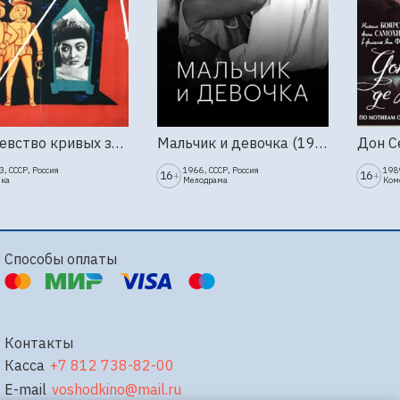
Королевство кривых зеркал (1963г., Киностудия Горького)
Мальчик и девочка (1966г., Ленфильм)
, СССР, Россия
1966, СССР, Россия
1989
16
16
+
+
зка
Мелодрама
Ком
Способы оплаты
Контакты
Касса
+7 812 738-82-00
E-mail
voshodkino@mail.ru