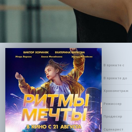
В прокате с
В прокате до
Хронометраж
Режиссер
Продюсер
Сценарист