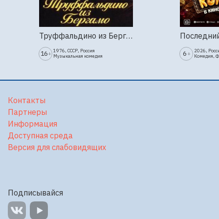
Труффальдино из Бергамо (1976г., Ленфильм, 2 серии)
1976, СССР, Россия
2026, Росс
16
6
+
+
Музыкальная комедия
Комедия, 
Контакты
Партнеры
Информация
Доступная среда
Версия для слабовидящих
Подписывайся