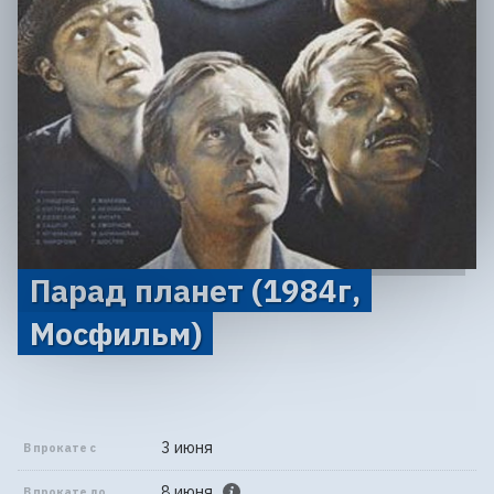
Парад планет (1984г,
Мосфильм)
3 июня
В прокате с
8 июня
В прокате до