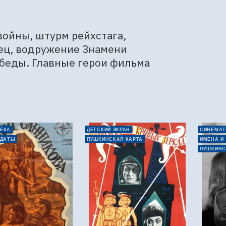
ойны, штурм рейхстага, 
ец, водружение Знамени 
беды. Главные герои фильма 
ЕКА
ДЕТСКИЙ ЭКРАН
СИНЕМАТ
 ДАТЫ
ПУШКИНСКАЯ КАРТА
ИМЕНА И
ПУШКИНС