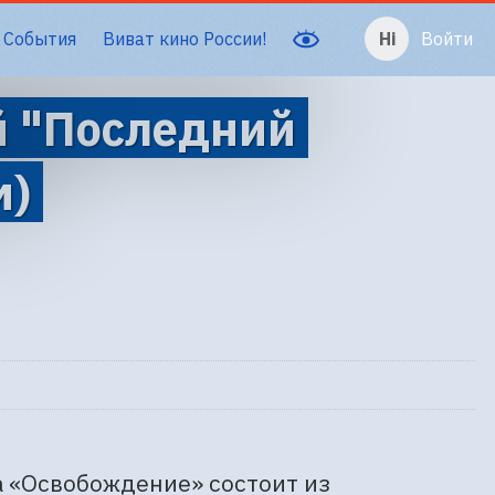
События
Виват кино России!
Войти
й "Последний
м)
 «Освобождение» состоит из 