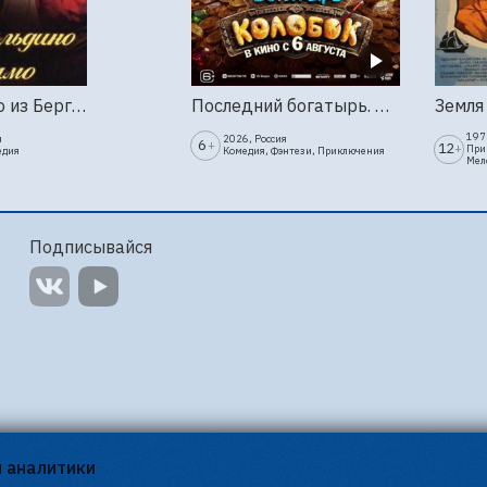
Труффальдино из Бергамо (1976г., Ленфильм, 2 серии)
Последний богатырь. Колобок
1973
я
2026, Россия
6
+
12
+
При
едия
Комедия, Фэнтези, Приключения
Мел
Подписывайся
я аналитики