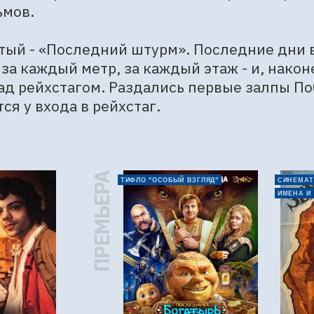
мов.

ый - «Последний штурм». Последние дни в
за каждый метр, за каждый этаж - и, након
д рейхстагом. Раздались первые залпы По
ся у входа в рейхстаг.
ПРЕМЬЕРА
ТИФЛО "ОСОБЫЙ ВЗГЛЯД"
СИНЕМАТ
ИМЕНА И