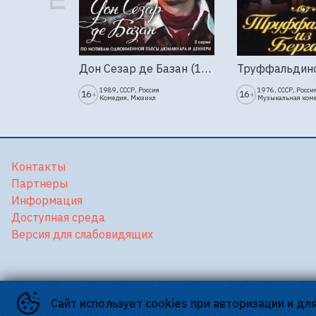
Дон Сезар де Базан (1989г., Ленфильм, 2 серии)
1989, СССР, Россия
1976, СССР, Росси
16
16
+
+
Комедия, Мюзикл
Музыкальная ком
Контакты
Партнеры
Информация
Доступная среда
Версия для слабовидящих
Сайт использует cookies при авторизации и дл