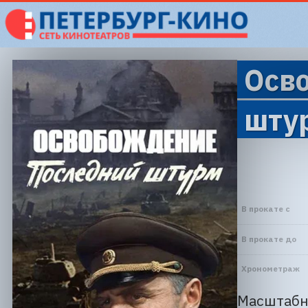
Осв
штур
В прокате с
В прокате до
Хронометраж
Масштабн