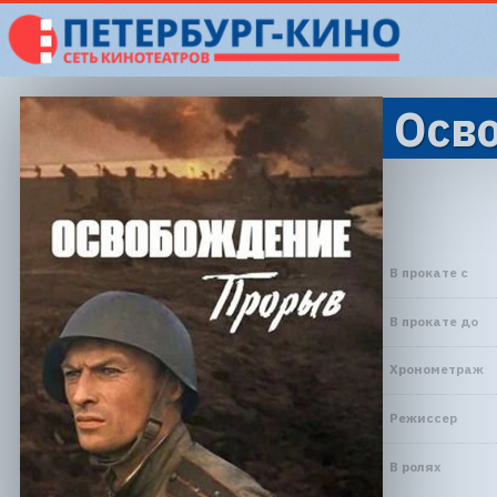
Осв
В прокате с
В прокате до
Хронометраж
Режиссер
В ролях