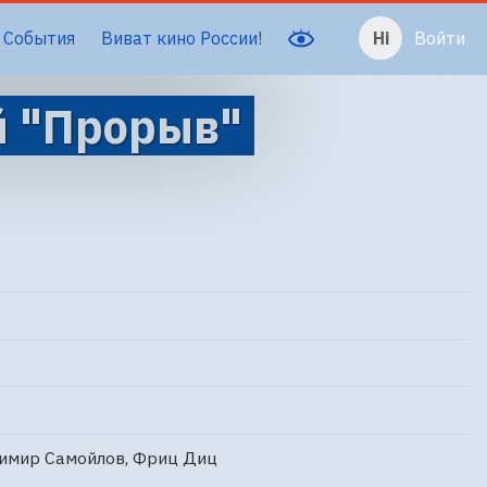
События
Виват кино России!
Войти
й "Прорыв"
димир Самойлов, Фриц Диц