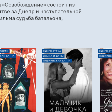
 «Освобождение» состоит из 
тве за Днепр и наступательной 
ильма судьба батальона, 
 ЭКРАН
СИНЕМАТЕКА
СИНЕМАТ
КАЯ КАРТА
ИМЕНА И ДАТЫ
ПУШКИНС
ПУШКИНСКАЯ КАРТА