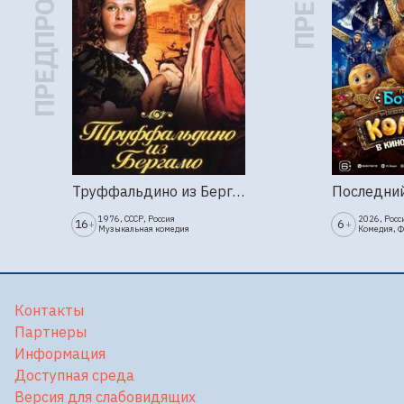
ПРЕДПРОДАЖА
Труффальдино из Бергамо (1976г., Ленфильм, 2 серии)
1976, СССР, Россия
2026, Росс
16
6
+
+
Музыкальная комедия
Комедия, 
Контакты
Партнеры
Информация
Доступная среда
Версия для слабовидящих