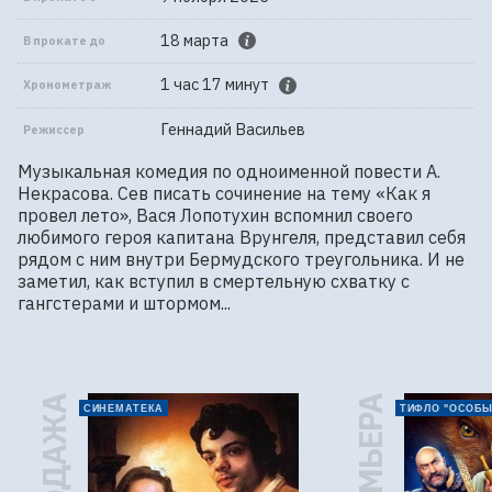
18 марта
В прокате до
1 час 17 минут
Хронометраж
Геннадий Васильев
Режиссер
Музыкальная комедия по одноименной повести А. 
Некрасова. Сев писать сочинение на тему «Как я 
провел лето», Вася Лопотухин вспомнил своего 
любимого героя капитана Врунгеля, представил себя 
рядом с ним внутри Бермудского треугольника. И не 
заметил, как вступил в смертельную схватку с 
гангстерами и штормом...
ПРЕМЬЕРА
СИНЕМАТЕКА
ТИФЛО "ОСОБЫ