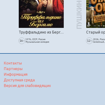
Труффальдино из Бергамо (1976г., Ленфильм, 2 серии)
Старый о
1976, СССР, Россия
2026, Росс
16
12
+
+
Музыкальная комедия
Семейный,
Контакты
Партнеры
Информация
Доступная среда
Версия для слабовидящих