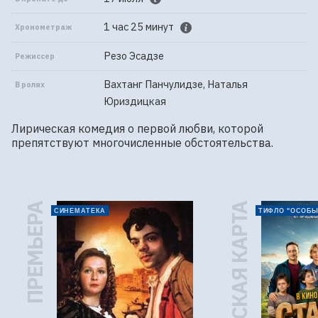
1 час 25 минут
Хронометраж
Резо Эсадзе
Режиссер
Вахтанг Панчулидзе, Наталья
В ролях
Юриздицкая
Лирическая комедия о первой любви, которой 
препятствуют многочисленные обстоятельства.
ПРЕМЬЕРА
ПУШКИНСКАЯ КАРТА
СИНЕМАТЕКА
ТИФЛО "ОСОБЫ