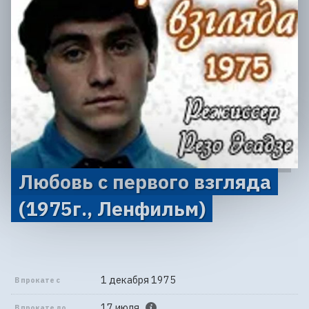
Любовь с первого взгляда
(1975г., Ленфильм)
1 декабря 1975
В прокате с
17 июля
В прокате до