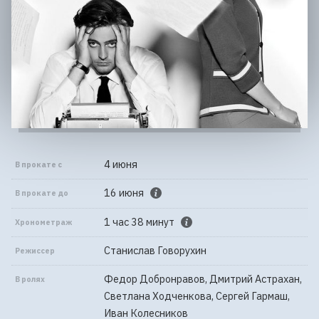
4 июня
В прокате с
16 июня
В прокате до
1 час 38 минут
Хронометраж
Станислав Говорухин
Режиссер
Федор Добронравов, Дмитрий Астрахан,
В ролях
Светлана Ходченкова, Сергей Гармаш,
Иван Колесников