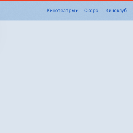
Кинотеатры
Скоро
Киноклуб