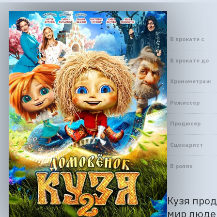
В прокате с
В прокате до
Хронометраж
Режиссер
Продюсер
Сценарист
В ролях
Кузя прод
мир людей