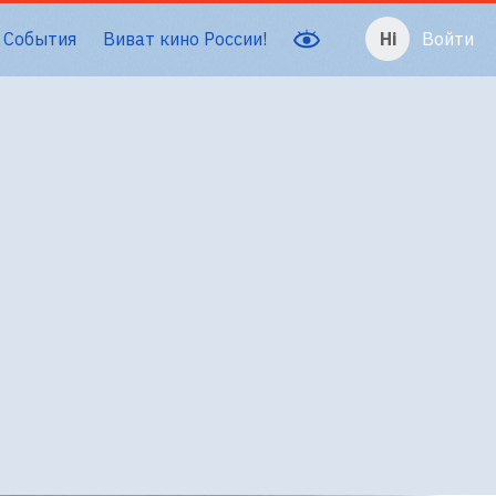
События
Виват кино России!
Войти