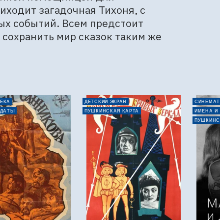
ходит загадочная Тихоня, с 
х событий. Всем предстоит 
сохранить мир сказок таким же 
ЕКА
ДЕТСКИЙ ЭКРАН
СИНЕМАТ
 ДАТЫ
ПУШКИНСКАЯ КАРТА
ИМЕНА И
ПУШКИНС