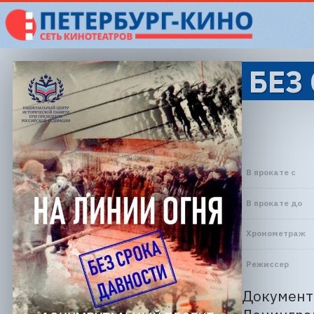
БЕЗ
В прокате с
В прокате до
Хронометраж
Режиссер
Документа