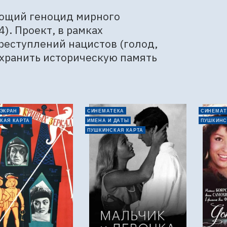
ющий геноцид мирного 
. Проект, в рамках 
еступлений нацистов (голод, 
охранить историческую память
 ЭКРАН
СИНЕМАТЕКА
СИНЕМАТ
КАЯ КАРТА
ИМЕНА И ДАТЫ
ПУШКИНС
ПУШКИНСКАЯ КАРТА