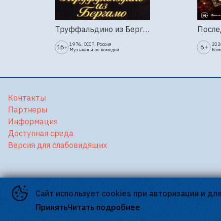
Труффальдино из Бергамо (1976г., Ленфильм, 2 серии)
1976, СССР, Россия
202
16
6
+
+
Музыкальная комедия
Ком
Контакты
Партнеры
Информация
Доступная среда
Версия для слабовидящих
Сайт использует cookies при авторизации и дл
©
2026
Принять
Читать подробнее