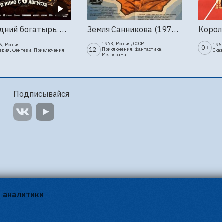
Последний богатырь. Колобок
Земля Санникова (1973, Мосфильм)
1973, Россия, СССР
6, Россия
1963
0
+
12
+
Приключения, Фантастика,
едия, Фэнтези, Приключения
Ска
Мелодрама
Подписывайся
я аналитики