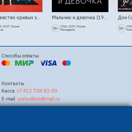
Королевство кривых зеркал (1963г., Киностудия Горького)
Мальчик и девочка (1966г., Ленфильм)
, СССР, Россия
1966, СССР, Россия
1989
16
16
+
+
зка
Мелодрама
Ком
Способы оплаты
Контакты
Касса
+7 812 738-82-00
E-mail
voshodkino@mail.ru
Powered by
p24.app