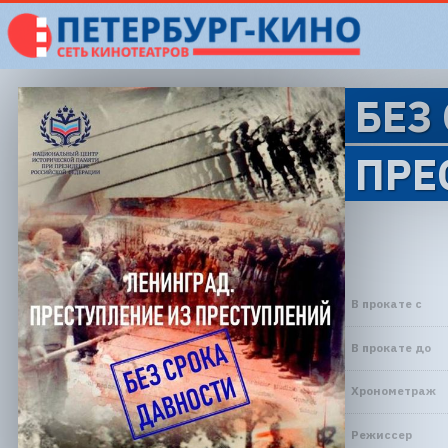
БЕЗ
ПРЕ
В прокате с
В прокате до
Хронометраж
Режиссер