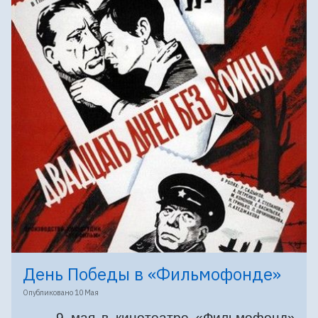
День Победы в «Фильмофонде»
Опубликовано
10 Мая
9 мая в кинотеатре «Фильмофонд»