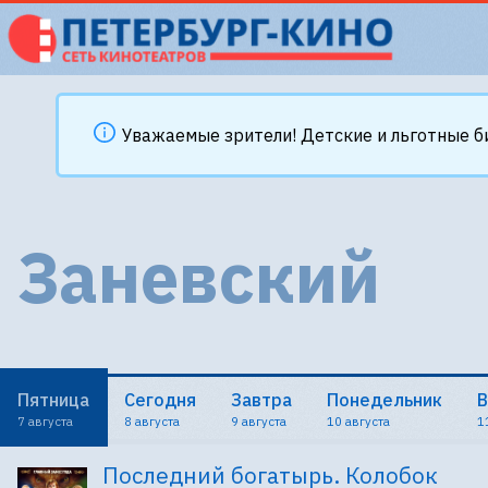
Уважаемые зрители! Детские и льготные б
Заневский
Пятница
Сегодня
Завтра
Понедельник
В
7 августа
8 августа
9 августа
10 августа
1
Последний богатырь. Колобок