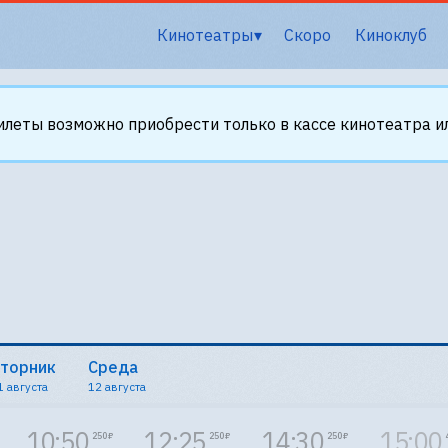
Кинотеатры
Скоро
Киноклуб
илеты возможно приобрести только в кассе кинотеатра ил
торник
Среда
1 августа
12 августа
10:50
12:25
14:30
15:00
250 ₽
250 ₽
250 ₽