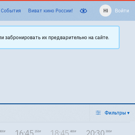
События
Виват кино России!
Войти
и забронировать их предварительно на сайте.
Фильтры
▾
16:45
18:45
20:30
400 ₽
250 ₽
400 ₽
300 ₽