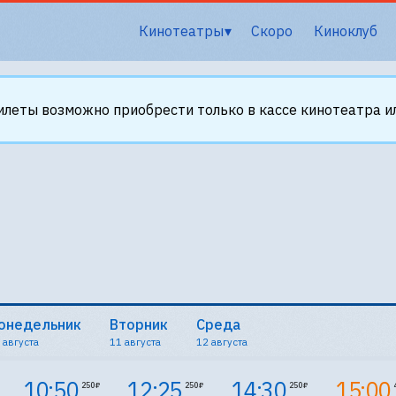
Кинотеатры
Скоро
Киноклуб
илеты возможно приобрести только в кассе кинотеатра ил
онедельник
Вторник
Среда
 августа
11 августа
12 августа
10:50
12:25
14:30
15:00
250 ₽
250 ₽
250 ₽