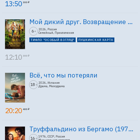
13:50
300 ₽
Мой дикий друг. Возвращение домой
2026, Россия
6
+
Семейный, Приключения
ТИФЛО "ОСОБЫЙ ВЗГЛЯД"
ПУШКИНСКАЯ КАРТА
12:10
300 ₽
Всё, что мы потеряли
2026, Испания
18
+
Драма, Мелодрама
20:20
400 ₽
Труффальдино из Бергамо (1976г., Ленфильм, 2 серии)
1976, СССР, Россия
16
+
Музыкальная комедия