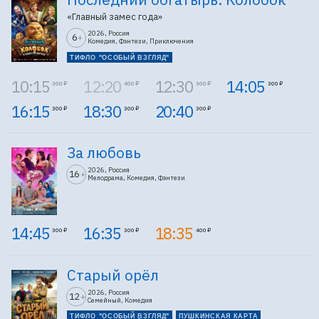
«Главный замес года»
2026, Россия
6
+
Комедия, Фэнтези, Приключения
ТИФЛО "ОСОБЫЙ ВЗГЛЯД"
10:15
12:20
12:30
14:05
300 ₽
400 ₽
300 ₽
300 ₽
16:15
18:30
20:40
300 ₽
300 ₽
300 ₽
За любовь
2026, Россия
16
+
Мелодрама, Комедия, Фэнтези
14:45
16:35
18:35
300 ₽
300 ₽
400 ₽
Старый орёл
2026, Россия
12
+
Семейный, Комедия
ТИФЛО "ОСОБЫЙ ВЗГЛЯД"
ПУШКИНСКАЯ КАРТА