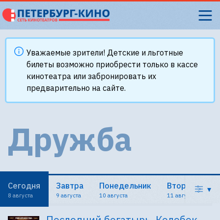
Уважаемые зрители! Детские и льготные
билеты возможно приобрести только в кассе
кинотеатра или забронировать их
предварительно на сайте.
Дружба
Сегодня
Завтра
Понедельник
Вторник
С
▾
8 августа
9 августа
10 августа
11 августа
1
Последний богатырь. Колобок