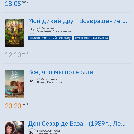
18:05
300 ₽
Мой дикий друг. Возвращение домой
2026, Россия
6
+
Семейный, Приключения
ТИФЛО "ОСОБЫЙ ВЗГЛЯД"
ПУШКИНСКАЯ КАРТА
12:10
300 ₽
Всё, что мы потеряли
2026, Испания
18
+
Драма, Мелодрама
20:20
400 ₽
Дон Сезар де Базан (1989г., Ленфильм, 2 серии)
1989, СССР, Россия
16
+
Комедия, Мюзикл