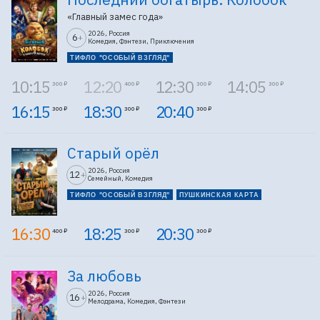
«Главный замес года»
2026, Россия
6
+
Комедия, Фэнтези, Приключения
ТИФЛО "ОСОБЫЙ ВЗГЛЯД"
10:15
12:20
12:30
14:05
300 ₽
400 ₽
300 ₽
300 ₽
16:15
18:30
20:40
300 ₽
300 ₽
300 ₽
Старый орёл
2026, Россия
12
+
Семейный, Комедия
ТИФЛО "ОСОБЫЙ ВЗГЛЯД"
ПУШКИНСКАЯ КАРТА
16:30
18:25
20:30
400 ₽
300 ₽
300 ₽
За любовь
2026, Россия
16
+
Мелодрама, Комедия, Фэнтези