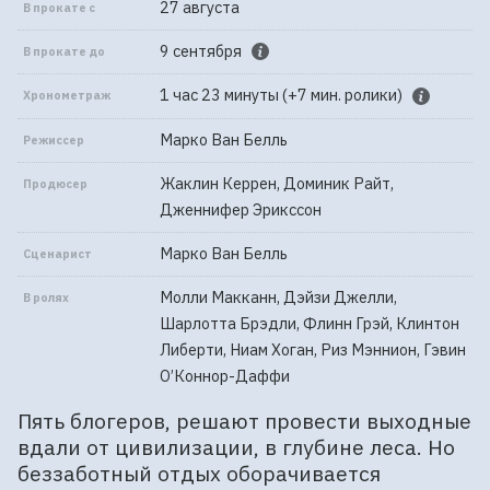
27 августа
В прокате с
9 сентября
В прокате до
1 час 23 минуты (+7 мин. ролики)
Хронометраж
Марко Ван Белль
Режиссер
Жаклин Керрен, Доминик Райт,
Продюсер
Дженнифер Эрикссон
Марко Ван Белль
Сценарист
Молли Макканн, Дэйзи Джелли,
В ролях
Шарлотта Брэдли, Флинн Грэй, Клинтон
Либерти, Ниам Хоган, Риз Мэннион, Гэвин
О’Коннор-Даффи
Пять блогеров, решают провести выходные
вдали от цивилизации, в глубине леса. Но
беззаботный отдых оборачивается