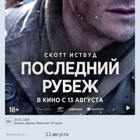
2026, США
18
+
Боевик, Драма, Военный, История
13 августа
В прокате с