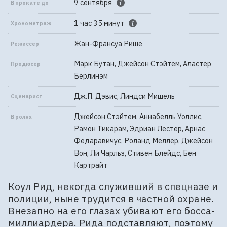
9 сентября
В прокате до
1 час 35 минут
Хронометраж
Жан-Франсуа Рише
Режиссер
Марк Бутан, Джейсон Стэйтем, Аластер
Продюсер
Берлинэм
Дж.П. Дэвис, Линдси Мишель
Сценарист
Джейсон Стэйтем, Аннабелль Уоллис,
В ролях
Рамон Тикарам, Эдриан Лестер, Арнас
Федаравичус, Роланд Мёллер, Джейсон
Вон, Ли Чарльз, Стивен Блейдс, Бен
Картрайт
Коул Рид, некогда служивший в спецназе и
полиции, ныне трудится в частной охране.
Внезапно на его глазах убивают его босса-
миллиардера. Рида подставляют, поэтому