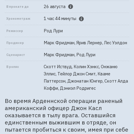
26 августа
В прокате до
1 час 44 минуты
Хронометраж
Род Лури
Режиссер
Марк Фридман, Ярив Лернер, Лес Уэлдон
Продюсер
Марк Фридман, Род Лури
Сценарист
Скотт Иствуд, Колин Хэнкс, Онжаню
В ролях
Эллис, Тейлор Джон Смит, Кваме
Паттерсон, Джонатан Юнгер, Скотт Алда
Коффи, Дэниэл Родригес
Во время Арденнской операции раненый
американский офицер Джон Касл
оказывается в тылу врага. Оставшийся
единственным выжившим в отряде, он
пытается пробиться к своим, имея при себе