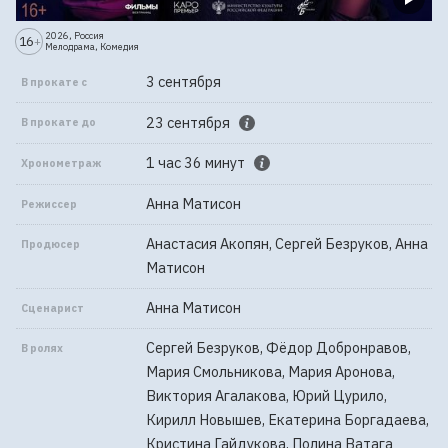
2026, Россия
16
+
Мелодрама, Комедия
3 сентября
В прокате с
23 сентября
В прокате до
1 час 36 минут
Хронометраж
Анна Матисон
Режиссер
Анастасия Акопян, Сергей Безруков, Анна
Продюсер
Матисон
Анна Матисон
Сценарист
Сергей Безруков, Фёдор Добронравов,
В ролях
Мария Смольникова, Мария Аронова,
Виктория Агалакова, Юрий Цурило,
Кирилл Новышев, Екатерина Боргадаева,
Кристина Гайдукова, Полина Ватага