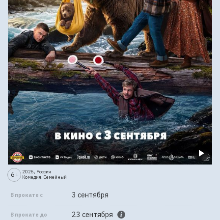
2026, Россия
6
+
Комедия, Семейный
3 сентября
В прокате с
23 сентября
В прокате до