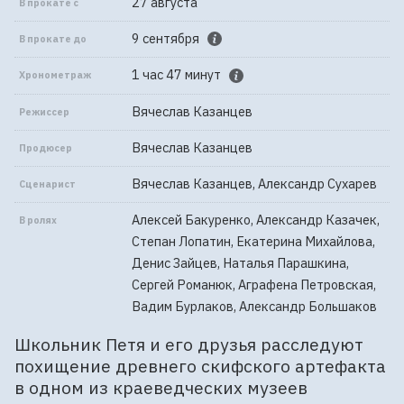
27 августа
В прокате с
9 сентября
В прокате до
1 час 47 минут
Хронометраж
Вячеслав Казанцев
Режиссер
Вячеслав Казанцев
Продюсер
Вячеслав Казанцев, Александр Сухарев
Сценарист
Алексей Бакуренко, Александр Казачек,
В ролях
Степан Лопатин, Екатерина Михайлова,
Денис Зайцев, Наталья Парашкина,
Сергей Романюк, Аграфена Петровская,
Вадим Бурлаков, Александр Большаков
Школьник Петя и его друзья расследуют
похищение древнего скифского артефакта
в одном из краеведческих музеев