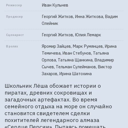
Иван Кульнев
Режиссер
Георгий Житков, Инна Житкова, Вадим
Продюсер
Олейник
Георгий Житков, Юлия Лемарк
Сценарист
Яромир Зайцев, Марк Румянцев, Ирина
В ролях
Темичева, Иван Стебунов, Татьяна
Орлова, Татьяна Щанкина, Владимир
Сычев, Тельман Сулейманов, Виктор
Захаров, Ирина Шатохина
Школьник Лёша обожает истории о
пиратах, древних сокровищах и
загадочных артефактах. Во время
семейного отдыха на море он случайно
становится свидетелем сделки
похитителей легендарного алмаза
«Сердце Персии». Пытаясь помешать