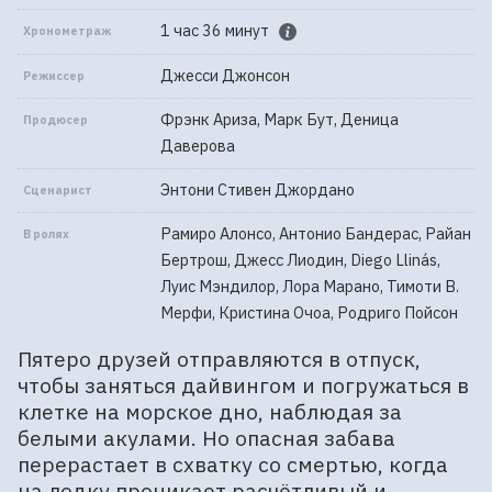
1 час 36 минут
Хронометраж
Джесси Джонсон
Режиссер
Фрэнк Ариза, Марк Бут, Деница
Продюсер
Даверова
Энтони Стивен Джордано
Сценарист
Рамиро Алонсо, Антонио Бандерас, Райан
В ролях
Бертрош, Джесс Лиодин, Diego Llinás,
Луис Мэндилор, Лора Марано, Тимоти В.
Мерфи, Кристина Очоа, Родриго Пойсон
Пятеро друзей отправляются в отпуск,
чтобы заняться дайвингом и погружаться в
клетке на морское дно, наблюдая за
белыми акулами. Но опасная забава
перерастает в схватку со смертью, когда
на лодку проникает расчётливый и