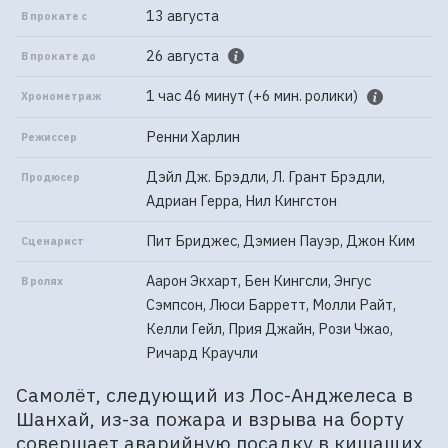
13 августа
В прокате с
26 августа
В прокате до
1 час 46 минут (+6 мин. ролики)
Хронометраж
Ренни Харлин
Режиссер
Дэйл Дж. Брэдли, Л. Грант Брэдли,
Продюсер
Адриан Герра, Нил Кингстон
Пит Бриджес, Дэмиен Пауэр, Джон Ким
Сценарист
Аарон Экхарт, Бен Кингсли, Энгус
В ролях
Сэмпсон, Люси Барретт, Молли Райт,
Келли Гейл, Прия Джайн, Рози Чжао,
Ричард Краучли
Самолёт, следующий из Лос-Анджелеса в
Шанхай, из-за пожара и взрыва на борту
совершает аварийную посадку в кишащих