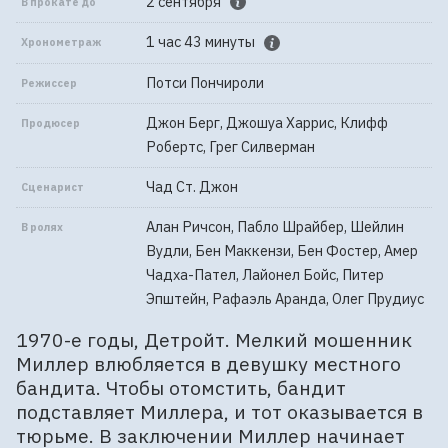
2 сентября
В прокате до
1 час 43 минуты
Хронометраж
Потси Пончироли
Режиссер
Джон Берг, Джошуа Харрис, Клифф
Продюсер
Робертс, Грег Силверман
Чад Ст. Джон
Сценарист
Алан Ричсон, Пабло Шрайбер, Шейлин
В ролях
Вудли, Бен Маккензи, Бен Фостер, Амер
Чадха-Пател, Лайонел Бойс, Питер
Эпштейн, Рафаэль Аранда, Олег Прудиус
1970-е годы, Детройт. Мелкий мошенник
Миллер влюбляется в девушку местного
бандита. Чтобы отомстить, бандит
подставляет Миллера, и тот оказывается в
тюрьме. В заключении Миллер начинает