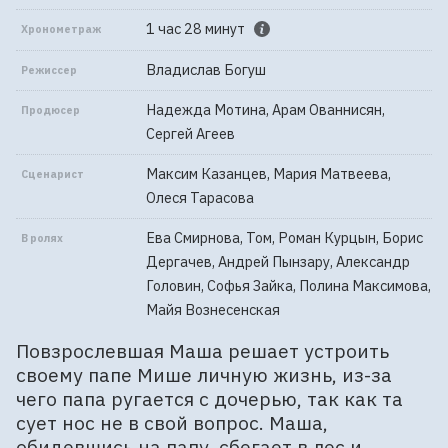
1 час 28 минут
Хронометраж
Владислав Богуш
Режиссер
Надежда Мотина, Арам Ованнисян,
Продюсер
Сергей Агеев
Максим Казанцев, Мария Матвеева,
Сценарист
Олеся Тарасова
Ева Смирнова, Том, Роман Курцын, Борис
В ролях
Дергачев, Андрей Пынзару, Александр
Головин, Софья Зайка, Полина Максимова,
Майя Вознесенская
Повзрослевшая Маша решает устроить
своему папе Мише личную жизнь, из-за
чего папа ругается с дочерью, так как та
сует нос не в свой вопрос. Маша,
обидевшись на папу, сбегает в лес и