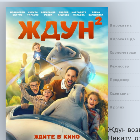
В прокате с
В прокате до
Хронометраж
Режиссер
Продюсер
Сценарист
В ролях
Ждун возв
Никиту, о