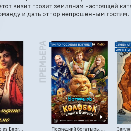
этот визит грозит землянам настоящей кат
оманду и дать отпор непрошенным гостям.
ПРЕМЬЕРА
ТИФЛО "ОСОБЫЙ ВЗГЛЯД"
СИНЕМАТ
ИМЕНА И
Труффальдино из Бергамо (1976г., Ленфильм, 2 серии)
Последний богатырь. Колобок