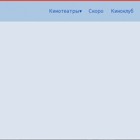
Кинотеатры
Скоро
Киноклуб