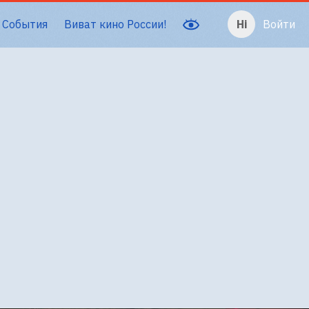
События
Виват кино России!
Войти