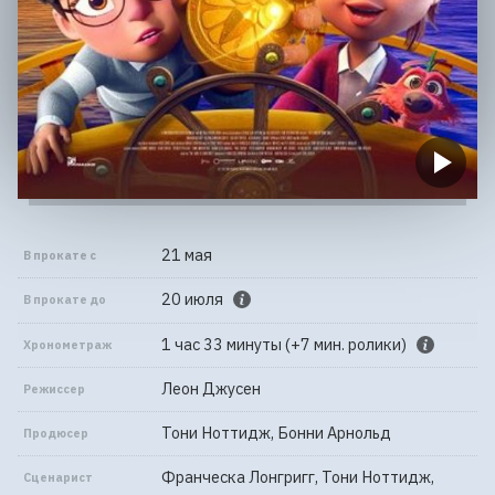
21 мая
В прокате с
20 июля
В прокате до
1 час 33 минуты (+7 мин. ролики)
Хронометраж
Леон Джусен
Режиссер
Тони Ноттидж, Бонни Арнольд
Продюсер
Франческа Лонгригг, Тони Ноттидж,
Сценарист