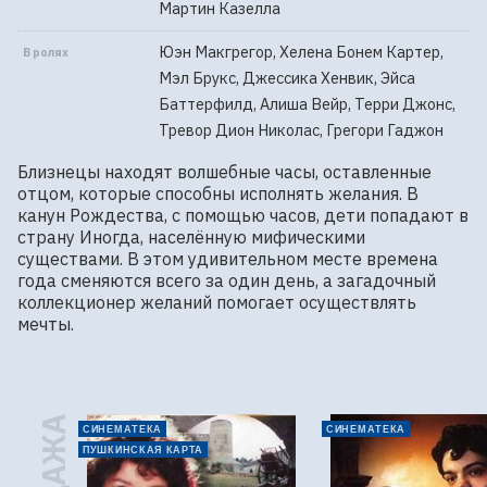
Мартин Казелла
Юэн Макгрегор, Хелена Бонем Картер,
В ролях
Мэл Брукс, Джессика Хенвик, Эйса
Баттерфилд, Алиша Вейр, Терри Джонс,
Тревор Дион Николас, Грегори Гаджон
Близнецы находят волшебные часы, оставленные 
отцом, которые способны исполнять желания. В 
канун Рождества, с помощью часов, дети попадают в 
страну Иногда, населённую мифическими 
существами. В этом удивительном месте времена 
года сменяются всего за один день, а загадочный 
коллекционер желаний помогает осуществлять 
мечты.
СИНЕМАТЕКА
СИНЕМАТЕКА
ПУШКИНСКАЯ КАРТА