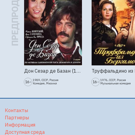
ПРЕДПРОДАЖА
Дон Сезар де Базан (1989г., Ленфильм, 2 серии)
1989, СССР, Россия
1976, СССР, Россия
16
16
+
+
Комедия, Мюзикл
Музыкальная комедия
Контакты
Партнеры
Информация
Доступная среда