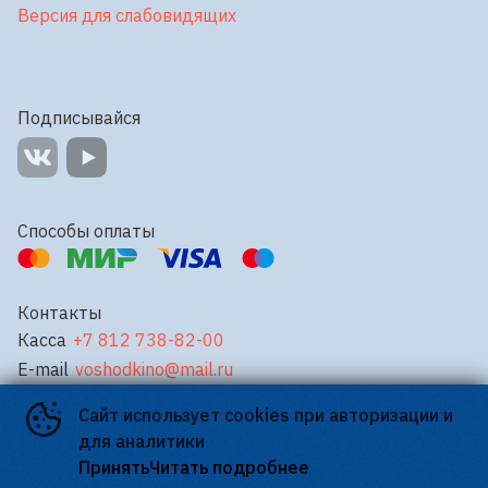
Версия для слабовидящих
Подписывайся
Способы оплаты
Контакты
Касса
+7 812 738-82-00
E-mail
voshodkino@mail.ru
Сайт использует cookies при авторизации и
©
2026
для аналитики
Powered by
p24.app
Принять
Читать подробнее