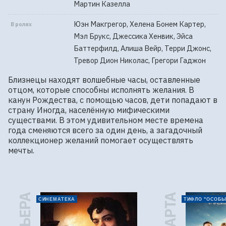
Мартин Казелла
Юэн Макгрегор, Хелена Бонем Картер,
В ролях
Мэл Брукс, Джессика Хенвик, Эйса
Баттерфилд, Алиша Вейр, Терри Джонс,
Тревор Дион Николас, Грегори Гаджон
Близнецы находят волшебные часы, оставленные 
отцом, которые способны исполнять желания. В 
канун Рождества, с помощью часов, дети попадают в 
страну Иногда, населённую мифическими 
существами. В этом удивительном месте времена 
года сменяются всего за один день, а загадочный 
коллекционер желаний помогает осуществлять 
мечты.
СИНЕМАТЕКА
ТИФЛО "ОСОБЫ