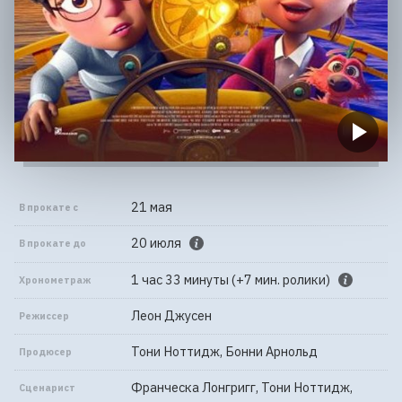
21 мая
В прокате с
20 июля
В прокате до
1 час 33 минуты (+7 мин. ролики)
Хронометраж
Леон Джусен
Режиссер
Тони Ноттидж, Бонни Арнольд
Продюсер
Франческа Лонгригг, Тони Ноттидж,
Сценарист