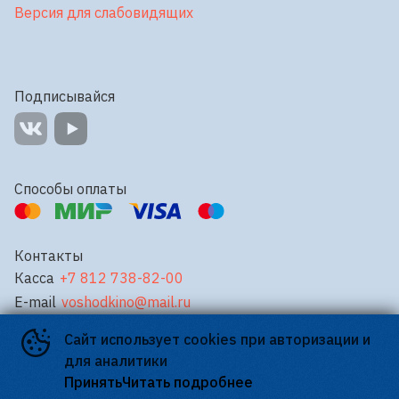
Версия для слабовидящих
Подписывайся
Способы оплаты
Контакты
Касса
+7 812 738-82-00
E-mail
voshodkino@mail.ru
Сайт использует cookies при авторизации и
©
2026
для аналитики
Powered by
p24.app
Принять
Читать подробнее