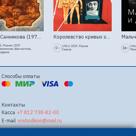
Земля Санникова (1973, Мосфильм)
Королевство кривых зеркал (1963г., Киностудия Горького)
, Россия, СССР
1963, СССР, Россия
1966
0
16
+
+
ключения, Фантастика,
Сказка
Мел
одрама
Способы оплаты
Контакты
Касса
+7 812 738-82-00
E-mail
voshodkino@mail.ru