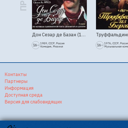
Дон Сезар де Базан (1989г., Ленфильм, 2 серии)
1989, СССР, Россия
1976, СССР, Росси
16
16
+
+
Комедия, Мюзикл
Музыкальная ком
Контакты
Партнеры
Информация
Доступная среда
Версия для слабовидящих