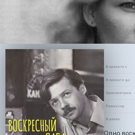
В прокате с
В прокате до
Хронометраж
Режиссер
В ролях
Одно воск