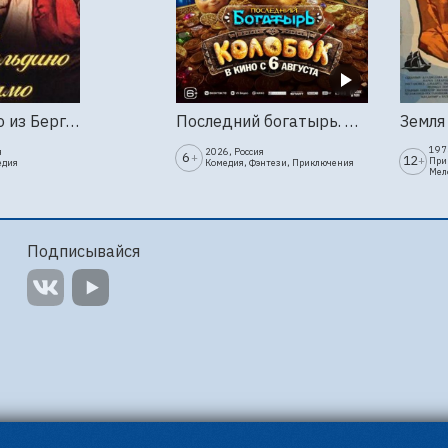
Труффальдино из Бергамо (1976г., Ленфильм, 2 серии)
Последний богатырь. Колобок
1973
я
2026, Россия
6
+
12
+
При
едия
Комедия, Фэнтези, Приключения
Мел
Подписывайся