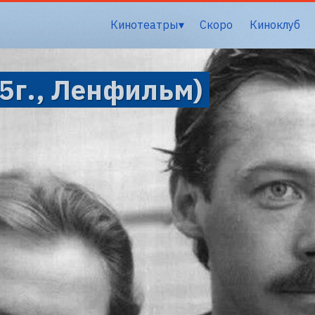
Кинотеатры
Скоро
Киноклуб
5г., Ленфильм)