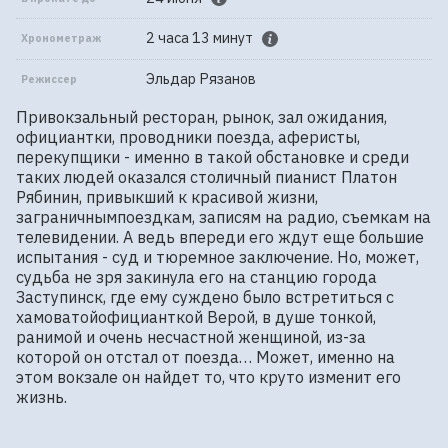
2 часа 13 минут
Хронометраж
Эльдар Рязанов
Режиссер
Привокзальный ресторан, рынок, зал ожидания, 
официантки, проводники поезда, аферисты, 
перекупщики - именно в такой обстановке и среди 
таких людей оказался столичный пианист Платон 
Рябинин, привыкший к красивой жизни, 
заграничнымпоездкам, записям на радио, съемкам на 
телевидении. А ведь впереди его ждут еще большие 
испытания - суд и тюремное заключение. Но, может, 
судьба не зря закинула его на станцию города 
Заступинск, где ему суждено было встретиться с 
хамоватойофицианткой Верой, в душе тонкой, 
ранимой и очень несчастной женщиной, из-за 
которой он отстал от поезда… Может, именно на 
этом вокзале он найдет то, что круто изменит его 
жизнь.