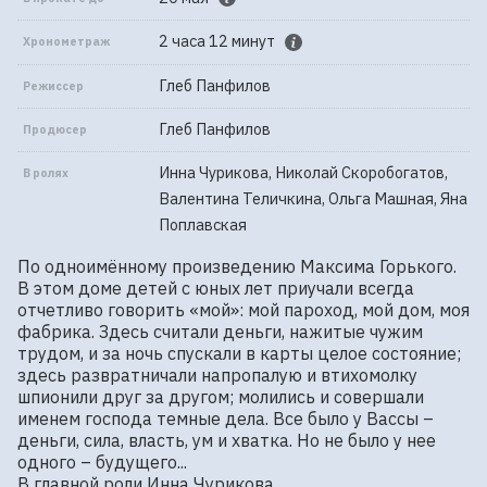
2 часа 12 минут
Хронометраж
Глеб Панфилов
Режиссер
Глеб Панфилов
Продюсер
Инна Чурикова, Николай Скоробогатов,
В ролях
Валентина Теличкина, Ольга Машная, Яна
Поплавская
По одноимённому произведению Максима Горького.

В этом доме детей с юных лет приучали всегда 
отчетливо говорить «мой»: мой пароход, мой дом, моя 
фабрика. Здесь считали деньги, нажитые чужим 
трудом, и за ночь спускали в карты целое состояние; 
здесь развратничали напропалую и втихомолку 
шпионили друг за другом; молились и совершали 
именем господа темные дела. Все было у Вассы – 
деньги, сила, власть, ум и хватка. Но не было у нее 
одного – будущего...

В главной роли Инна Чурикова