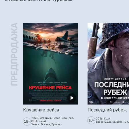
ПРЕДПРОДАЖА
Крушение рейса
Последний рубеж
2026, Испания, Новая Зеландия,
2026, США
18
+
18
+
США, Китай
Боевик, Драма, Военный,
Ужасы, Боевик, Триллер