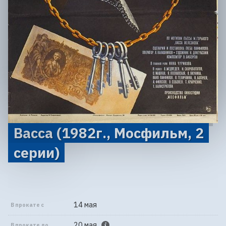
Васса (1982г., Мосфильм, 2
серии)
14 мая
В прокате с
20 мая
В прокате до