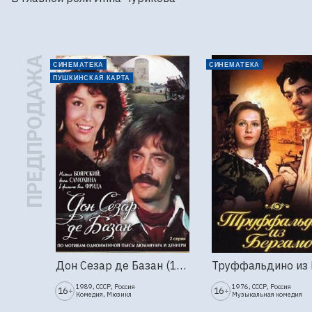
ПРЕДПРОДАЖА
СИНЕМАТЕКА
СИНЕМАТЕКА
ПУШКИНСКАЯ КАРТА
Дон Сезар де Базан (1989г., Ленфильм, 2 серии)
1989, СССР, Россия
1976, СССР, Россия
16
16
+
+
Комедия, Мюзикл
Музыкальная комедия