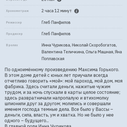
2 часа 12 минут
Хронометраж
Глеб Панфилов
Режиссер
Глеб Панфилов
Продюсер
Инна Чурикова, Николай Скоробогатов,
В ролях
Валентина Теличкина, Ольга Машная, Яна
Поплавская
По одноимённому произведению Максима Горького.

В этом доме детей с юных лет приучали всегда 
отчетливо говорить «мой»: мой пароход, мой дом, моя 
фабрика. Здесь считали деньги, нажитые чужим 
трудом, и за ночь спускали в карты целое состояние; 
здесь развратничали напропалую и втихомолку 
шпионили друг за другом; молились и совершали 
именем господа темные дела. Все было у Вассы – 
деньги, сила, власть, ум и хватка. Но не было у нее 
одного – будущего...

В главной роли Инна Чурикова