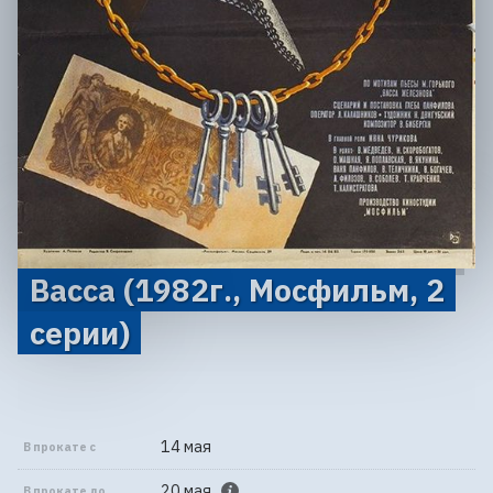
Васса (1982г., Мосфильм, 2
серии)
14 мая
В прокате с
20 мая
В прокате до