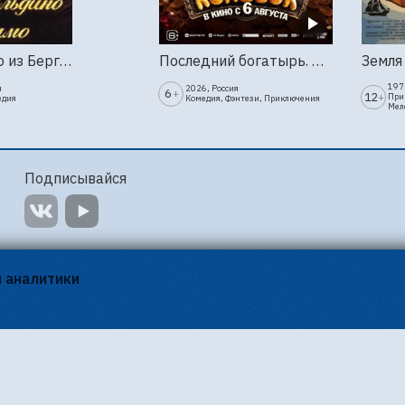
Труффальдино из Бергамо (1976г., Ленфильм, 2 серии)
Последний богатырь. Колобок
1973
я
2026, Россия
6
+
12
+
При
едия
Комедия, Фэнтези, Приключения
Мел
Подписывайся
я аналитики