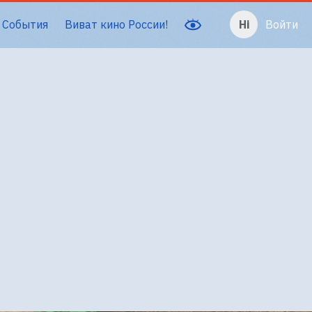
События
Виват кино России!
Войти