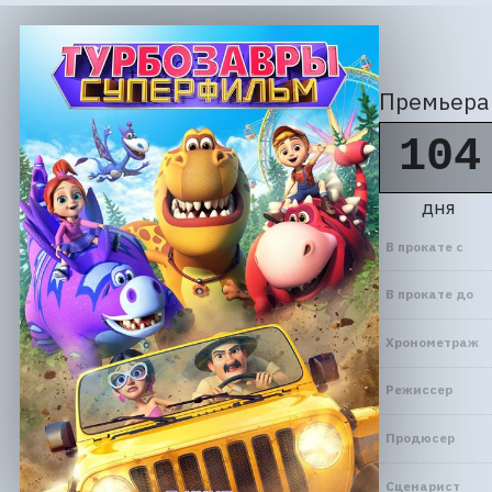
Премьера 
104
дня
В прокате с
В прокате до
Хронометраж
Режиссер
Продюсер
Сценарист