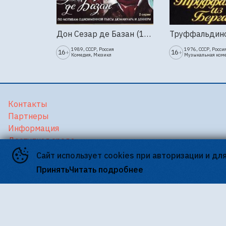
Дон Сезар де Базан (1989г., Ленфильм, 2 серии)
1989, СССР, Россия
1976, СССР, Росси
16
16
+
+
Комедия, Мюзикл
Музыкальная ком
Контакты
Партнеры
Информация
Доступная среда
Версия для слабовидящих
Сайт использует cookies при авторизации и дл
Принять
Читать подробнее
©
2026