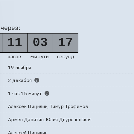
через:
11
03
16
часов
минуты
секунд
19 ноября
2 декабря
1 час 15 минут
Алексей Цицилин, Тимур Трофимов
Армен Давитян, Юлия Двуреченская
Алексей Цицилин