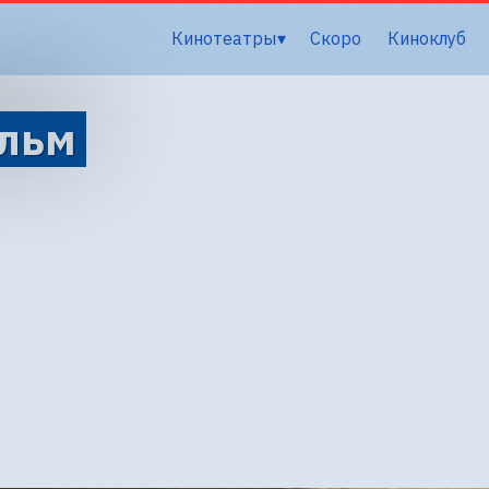
Кинотеатры
Скоро
Киноклуб
ильм