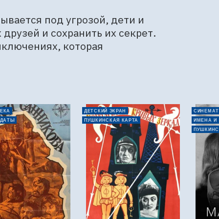
вается под угрозой, дети и 
рузей и сохранить их секрет. 
иключениях, которая 
ЕКА
ДЕТСКИЙ ЭКРАН
СИНЕМАТ
 ДАТЫ
ПУШКИНСКАЯ КАРТА
ИМЕНА И
ПУШКИНС