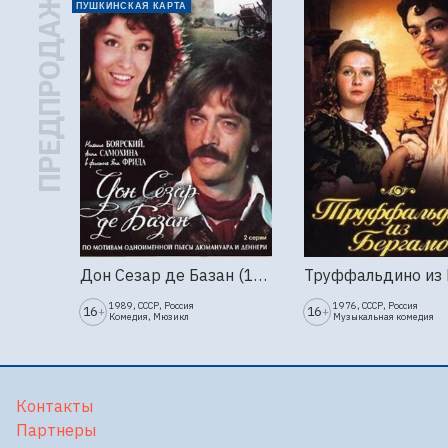
ПРЕДПРОДАЖА
ПУШКИНСКАЯ КАРТА
Дон Сезар де Базан (1989г., Ленфильм, 2 серии)
1989, СССР, Россия
1976, СССР, Россия
16
16
+
+
Комедия, Мюзикл
Музыкальная комедия
Контакты
Партнеры