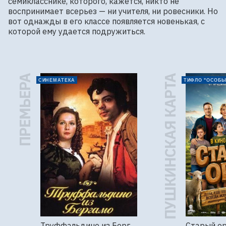
семикласснике, которого, кажется, никто не 
воспринимает всерьез — ни учителя, ни ровесники. Но 
вот однажды в его классе появляется новенькая, с 
которой ему удается подружиться.
ПРЕМЬЕРА
ПУШКИНСКАЯ КАРТА
СИНЕМАТЕКА
ТИФЛО "ОСОБЫ
Труффальдино из Бергамо (1976г., Ленфильм, 2 серии)
Старый о