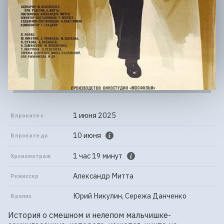
1 июня 2025
В прокате с
10 июня
В прокате до
1 час 19 минут
Хронометраж
Александр Митта
Режиссер
Юрий Никулин, Сережа Данченко
В ролях
История о смешном и нелепом мальчишке-