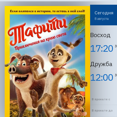
Сегодня
8 августа
Восход
17:20
3
Дружба
12:00
3
В прокате с
В прокате до