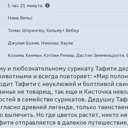
1 час 21 минута
Нина Вельс
Томас Шпрингер, Хельмут Вебер
Джулия Боэме, Николас Хаузе
Козима Хенман, Кэтлин Рениш, Дастин Земмельрогге,
у и любознательному сурикату Тафити дед
ивотными и всегда повторяет: «Мир полон 
одит Тафити с неуклюжей и болтливой свинк
винье не товарищ, так еще и Кисточка нево
стей в семействе сурикатов. Дедушку Тафи
огласно древней легенде, только таинстве
о вылечить. Но где цветок растет, никто не 
фити отправляется в далекое путешествие,