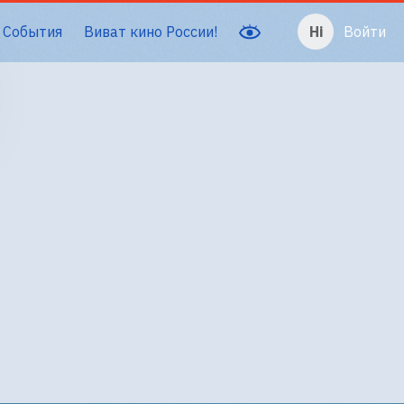
События
Виват кино России!
Войти