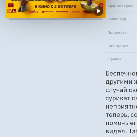
Хронометраж
Режиссер
Продюсер
Сценарист
В ролях
Беспечном
другими ж
случай св
сурикат с
неприятно
теперь, с
помочь ег
видел. Та