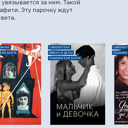
увязывается за ним. Такой 
фити. Эту парочку ждут 
вета.
 ЭКРАН
СИНЕМАТЕКА
СИНЕМАТ
КАЯ КАРТА
ИМЕНА И ДАТЫ
ПУШКИНС
ПУШКИНСКАЯ КАРТА