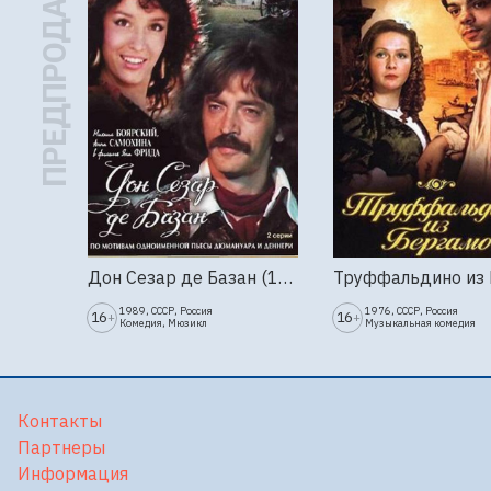
ПРЕДПРОДАЖА
Дон Сезар де Базан (1989г., Ленфильм, 2 серии)
1989, СССР, Россия
1976, СССР, Россия
16
16
+
+
Комедия, Мюзикл
Музыкальная комедия
Контакты
Партнеры
Информация