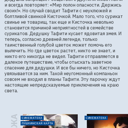
и всегда повторяет: «Мир полон опасности. Держись 
своих!». Но случай сводит Тафити с неуклюжей и 
болтливой свинкой Кисточкой. Мало того, что сурикат 
свинье не товарищ, так еще и Кисточка невольно 
становится причиной неприятностей в семействе 
сурикатов. Дедушку Тафити кусает ядовитая змея. И 
теперь, согласно древней легенде, только 
таинственный голубой цветок может помочь его 
вылечить. Но где цветок растет, никто не знает, и 
никто его никогда не видел. Тафити отправляется в 
далекое путешествие, чтобы отыскать заветное 
спасение для дедушки. И все бы ничего, но Кисточка 
увязывается за ним. Такой неугомонный компаньон 
совсем не входил в планы Тафити. Эту парочку ждут 
настоящие непредсказуемые приключения на краю 
света.
СИНЕМАТЕКА
СИНЕМАТЕКА
ПУШКИНСКАЯ КАРТА