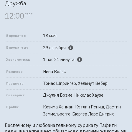
Дружба
12:00
250 ₽
18 мая
В прокате с
29 октября
В прокате до
1 час 21 минута
Хронометраж
Нина Вельс
Режиссер
Томас Шпрингер, Хельмут Вебер
Продюсер
Джулия Боэме, Николас Хаузе
Сценарист
Козима Хенман, Кэтлин Рениш, Дастин
В ролях
Земмельрогге, Бюргер Ларс Дитрих
Беспечному и любознательному сурикату Тафити 
дедушка запрещает общаться с другими животными 