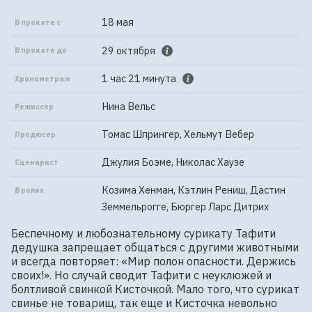
18 мая
В прокате с
29 октября
В прокате до
1 час 21 минута
Хронометраж
Нина Вельс
Режиссер
Томас Шпрингер, Хельмут Вебер
Продюсер
Джулия Боэме, Николас Хаузе
Сценарист
Козима Хенман, Кэтлин Рениш, Дастин
В ролях
Земмельрогге, Бюргер Ларс Дитрих
Беспечному и любознательному сурикату Тафити 
дедушка запрещает общаться с другими животными 
и всегда повторяет: «Мир полон опасности. Держись 
своих!». Но случай сводит Тафити с неуклюжей и 
болтливой свинкой Кисточкой. Мало того, что сурикат 
свинье не товарищ, так еще и Кисточка невольно 