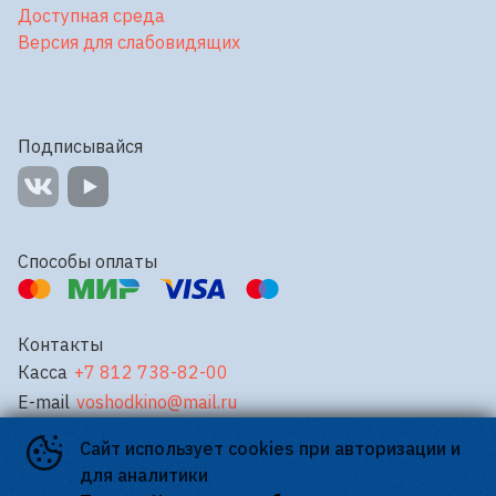
Доступная среда
Версия для слабовидящих
Подписывайся
Способы оплаты
Контакты
Касса
+7 812 738-82-00
E-mail
voshodkino@mail.ru
Сайт использует cookies при авторизации и
©
2026
для аналитики
Powered by
p24.app