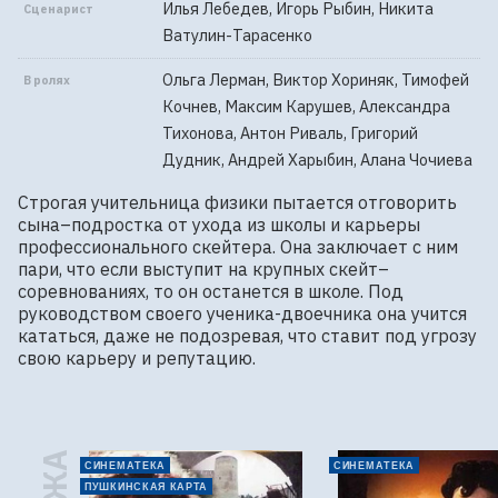
Илья Лебедев, Игорь Рыбин, Никита
Сценарист
Ватулин-Тарасенко
Ольга Лерман, Виктор Хориняк, Тимофей
В ролях
Кочнев, Максим Карушев, Александра
Тихонова, Антон Риваль, Григорий
Дудник, Андрей Харыбин, Алана Чочиева
Строгая учительница физики пытается отговорить 
сына–подростка от ухода из школы и карьеры 
профессионального скейтера. Она заключает с ним 
пари, что если выступит на крупных скейт–
соревнованиях, то он останется в школе. Под 
руководством своего ученика-двоечника она учится 
кататься, даже не подозревая, что ставит под угрозу 
свою карьеру и репутацию.
СИНЕМАТЕКА
СИНЕМАТЕКА
ПУШКИНСКАЯ КАРТА