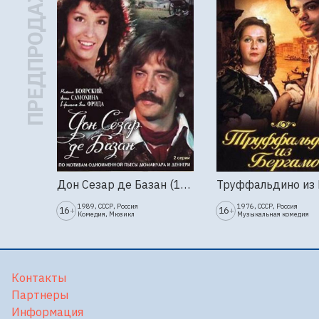
ПРЕДПРОДАЖА
Дон Сезар де Базан (1989г., Ленфильм, 2 серии)
1989, СССР, Россия
1976, СССР, Россия
16
16
+
+
Комедия, Мюзикл
Музыкальная комедия
Контакты
Партнеры
Информация