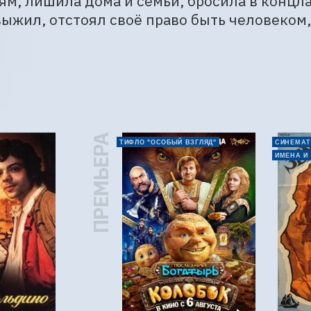
м, лишила дома и семьи, бросила в концлаг
выжил, отстоял своё право быть человеком
ПРЕМЬЕРА
ТИФЛО "ОСОБЫЙ ВЗГЛЯД"
СИНЕМАТ
ИМЕНА И