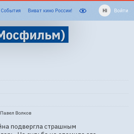
События
Виват кино России!
Войти
 Мосфильм)
 Павел Волков
йна подвергла страшным 