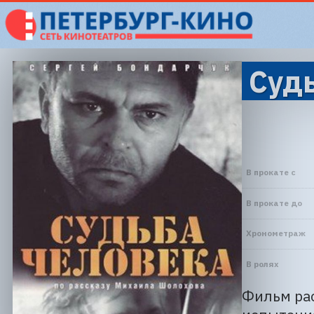
Судь
В прокате с
В прокате до
Хронометраж
В ролях
Фильм рас