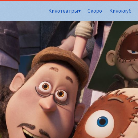
Кинотеатры
Скоро
Киноклуб