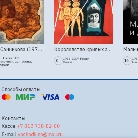
Земля Санникова (1973, Мосфильм)
Королевство кривых зеркал (1963г., Киностудия Горького)
, Россия, СССР
1963, СССР, Россия
1966
0
16
+
+
ключения, Фантастика,
Сказка
Мел
одрама
Способы оплаты
Контакты
Касса
+7 812 738-82-00
E-mail
voshodkino@mail.ru