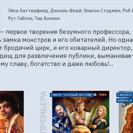
Эйса Баттерфилд, Джоэль Фрай, Элисон Стэдмен, Роб 
Рут Гибсон, Тиа Бэннон
— первое творение безумного профессора,
 замка монстров и его обитателей. Но одн
 бродячий цирк, и его коварный директор
дищ для развлечения публики, выманивает 
му славу, богатство и даже любовь!..
ПРЕМЬЕРА
ТИФЛО "ОСОБЫЙ ВЗГЛЯД"
СИНЕМАТ
ИМЕНА И