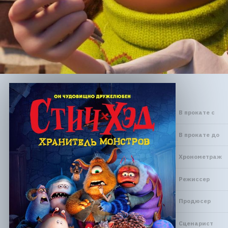
В прокате с
В прокате до
Хронометраж
Режиссер
Продюсер
Сценарист