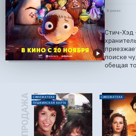
В ролях
Стич-Хэд 
хранитель
приезжает
поиске чу
обещая то
ПРЕДПРОДАЖА
СИНЕМАТЕКА
СИНЕМАТЕКА
ПУШКИНСКАЯ КАРТА