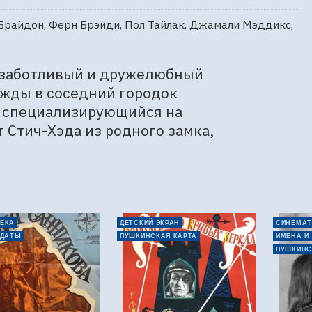
Брайдон, Ферн Брэйди, Пол Тайлак, Джамали Мэддикс,
 заботливый и дружелюбный 
ажды в соседний городок 
, специализирующийся на 
Стич-Хэда из родного замка, 
ЕКА
ДЕТСКИЙ ЭКРАН
СИНЕМАТ
 ДАТЫ
ПУШКИНСКАЯ КАРТА
ИМЕНА И
ПУШКИНС