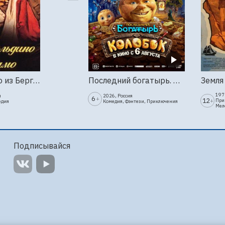
Труффальдино из Бергамо (1976г., Ленфильм, 2 серии)
Последний богатырь. Колобок
1973
я
2026, Россия
6
+
12
+
При
едия
Комедия, Фэнтези, Приключения
Мел
Подписывайся