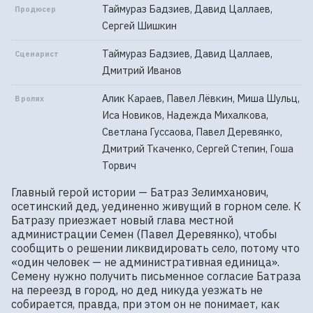
Таймураз Бадзиев, Давид Цаллаев,
Продюсер
Сергей Шишкин
Таймураз Бадзиев, Давид Цаллаев,
Сценарист
Дмитрий Иванов
Алик Караев, Павел Лёвкин, Миша Шульц,
В ролях
Иса Новиков, Надежда Михалкова,
Светлана Гуссаова, Павел Деревянко,
Дмитрий Ткаченко, Сергей Степин, Гоша
Торвич
Главный герой истории — Батраз Зелимханович, 
осетинский дед, уединенно живущий в горном селе. К 
Батразу приезжает новый глава местной 
администрации Семен (Павел Деревянко), чтобы 
сообщить о решении ликвидировать село, потому что 
«один человек — не административная единица». 
Семену нужно получить письменное согласие Батраза 
на переезд в город, но дед никуда уезжать не 
собирается, правда, при этом он не понимает, как 