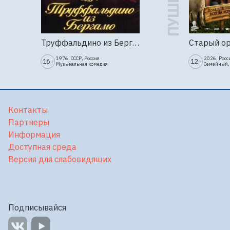
Труффальдино из Бергамо (1976г., Ленфильм, 2 серии)
Старый о
1976, СССР, Россия
2026, Росс
16
12
+
+
Музыкальная комедия
Семейный,
Контакты
Партнеры
Информация
Доступная среда
Версия для слабовидящих
Подписывайся