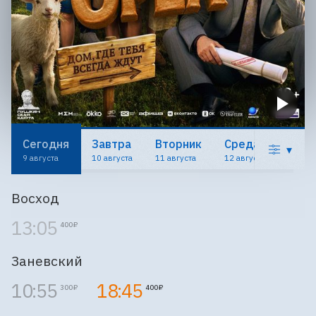
Сегодня
Завтра
Вторник
Среда
▾
9 августа
10 августа
11 августа
12 августа
Восход
13:05
400 ₽
Заневский
10:55
18:45
300 ₽
400 ₽