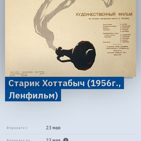
Старик Хоттабыч (1956г.,
Ленфильм)
23 мая
В прокате с
23 мая
В прокате до