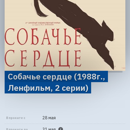
Собачье сердце (1988г.,
Ленфильм, 2 серии)
28 мая
В прокате с
31 мая
В прокате до