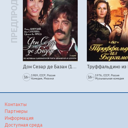
ПРЕДПРОДАЖА
Дон Сезар де Базан (1989г., Ленфильм, 2 серии)
1989, СССР, Россия
1976, СССР, Россия
16
16
+
+
Комедия, Мюзикл
Музыкальная комедия
Контакты
Партнеры
Информация
Доступная среда