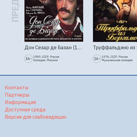
Дон Сезар де Базан (1989г., Ленфильм, 2 серии)
1989, СССР, Россия
1976, СССР, Россия
16
16
+
+
Комедия, Мюзикл
Музыкальная комедия
Контакты
Партнеры
Информация
Доступная среда
Версия для слабовидящих