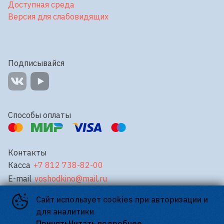
Доступная среда
Версия для слабовидящих
Подписывайся
Способы оплаты
Контакты
Касса
+7 812 738-82-00
E-mail
voshodkino@mail.ru
Сайт использует cookies при авторизации и
©
2026
для аналитики
Powered by
p24.app
Принять
Читать подробнее