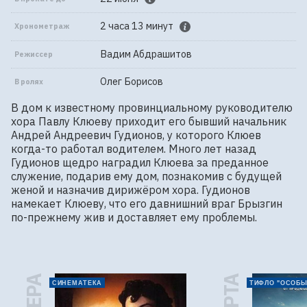
2 часа 13 минут
Хронометраж
Вадим Абдрашитов
Режиссер
Олег Борисов
В ролях
В дом к известному провинциальному руководителю 
хора Павлу Клюеву приходит его бывший начальник 
Андрей Андреевич Гудионов, у которого Клюев 
когда-то работал водителем. Много лет назад 
Гудионов щедро наградил Клюева за преданное 
служение, подарив ему дом, познакомив с будущей 
женой и назначив дирижёром хора. Гудионов 
намекает Клюеву, что его давнишний враг Брызгин 
по-прежнему жив и доставляет ему проблемы.
СИНЕМАТЕКА
ТИФЛО "ОСОБЫ