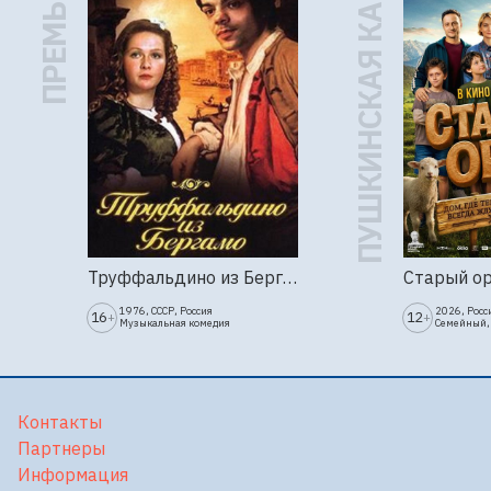
ПРЕМЬЕРА
ПУШКИНСКАЯ КАРТА
Труффальдино из Бергамо (1976г., Ленфильм, 2 серии)
Старый о
1976, СССР, Россия
2026, Росс
16
12
+
+
Музыкальная комедия
Семейный,
Контакты
Партнеры
Информация