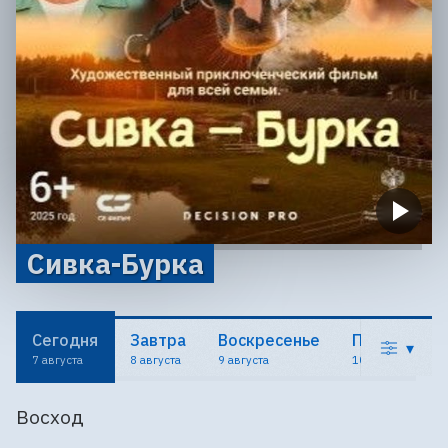
Сивка-Бурка
Сегодня
Завтра
Воскресенье
Понедельн
▾
7 августа
8 августа
9 августа
10 августа
Восход