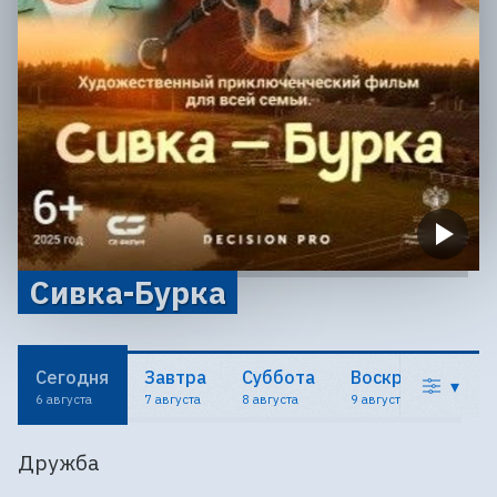
Сивка-Бурка
Сегодня
Завтра
Суббота
Воскресенье
▾
6 августа
7 августа
8 августа
9 августа
Дружба