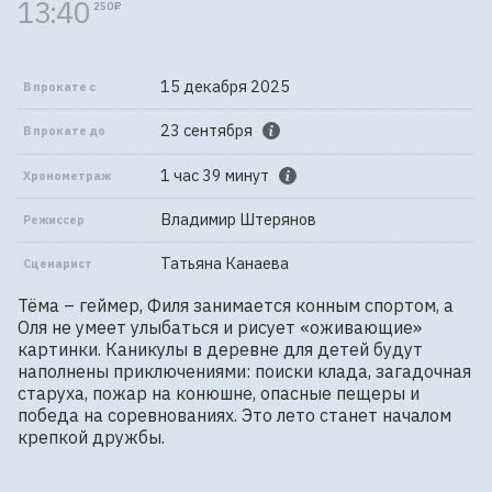
13:40
250 ₽
15 декабря 2025
В прокате с
23 сентября
В прокате до
1 час 39 минут
Хронометраж
Владимир Штерянов
Режиссер
Татьяна Канаева
Сценарист
Тёма – геймер, Филя занимается конным спортом, а 
Оля не умеет улыбаться и рисует «оживающие» 
картинки. Каникулы в деревне для детей будут 
наполнены приключениями: поиски клада, загадочная 
старуха, пожар на конюшне, опасные пещеры и 
победа на соревнованиях. Это лето станет началом 
крепкой дружбы.