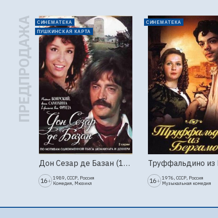
ПРЕДПРОДАЖА
СИНЕМАТЕКА
СИНЕМАТЕКА
ПУШКИНСКАЯ КАРТА
Дон Сезар де Базан (1989г., Ленфильм, 2 серии)
1989, СССР, Россия
1976, СССР, Россия
16
16
+
+
Комедия, Мюзикл
Музыкальная комедия