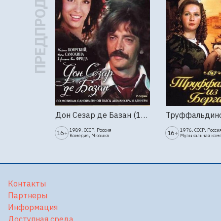
ПРЕДПРОДАЖА
Дон Сезар де Базан (1989г., Ленфильм, 2 серии)
1989, СССР, Россия
1976, СССР, Росси
16
16
+
+
Комедия, Мюзикл
Музыкальная ком
Контакты
Партнеры
Информация
Доступная среда