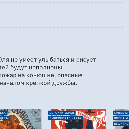
ля не умеет улыбаться и рисует 
ей будут наполнены 
пожар на конюшне, опасные 
 началом крепкой дружбы.
ЕКА
ДЕТСКИЙ ЭКРАН
СИНЕМАТ
 ДАТЫ
ПУШКИНСКАЯ КАРТА
ИМЕНА И
ПУШКИНС