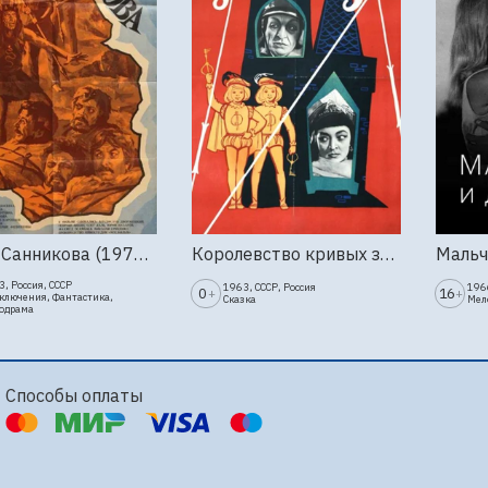
Земля Санникова (1973, Мосфильм)
Королевство кривых зеркал (1963г., Киностудия Горького)
, Россия, СССР
1963, СССР, Россия
1966
0
16
+
+
ключения, Фантастика,
Сказка
Мел
одрама
Способы оплаты