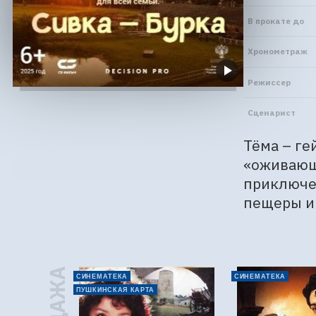
В прокате до
Хронометраж
Режиссер
Сценарист
Тёма – ге
«оживающи
приключен
пещеры и 
СИНЕМАТЕКА
СИНЕМАТЕКА
ПУШКИНСКАЯ КАРТА