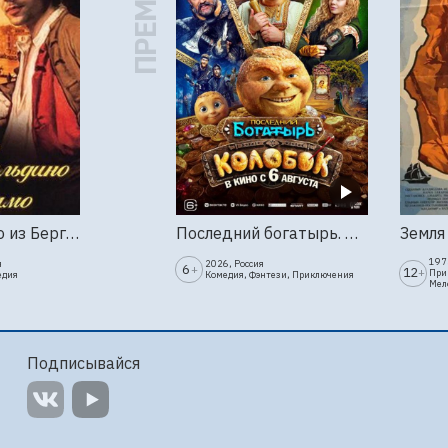
ПРЕМЬЕРА
Труффальдино из Бергамо (1976г., Ленфильм, 2 серии)
Последний богатырь. Колобок
1973
я
2026, Россия
6
+
12
+
При
едия
Комедия, Фэнтези, Приключения
Мел
Подписывайся