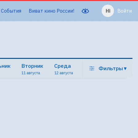
События
Виват кино России!
Войти
ьник
Вторник
Среда
Фильтры
▾
11 августа
12 августа