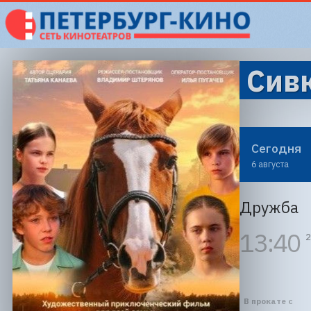
Сив
Сегодня
6 августа
Дружба
13:40
2
В прокате с