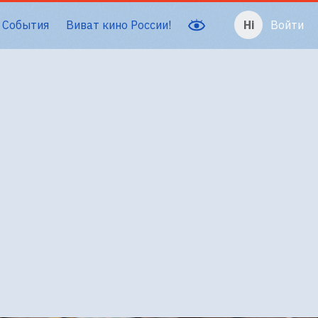
События
Виват кино России!
Войти