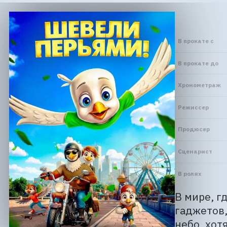
В прокате с
В прокате до
Хронометраж
Режиссер
Продюсер
Сценарист
В ролях
В мире, г
гаджетов,
небо, хот