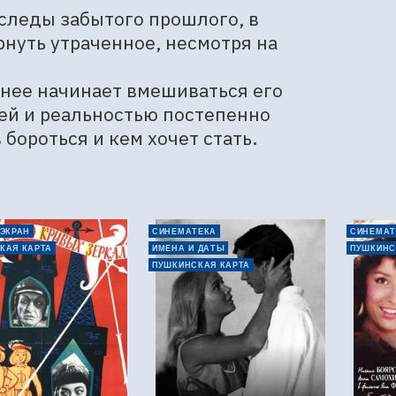
 следы забытого прошлого, в 
нуть утраченное, несмотря на 
ьнее начинает вмешиваться его 
й и реальностью постепенно 
 бороться и кем хочет стать.
 ЭКРАН
СИНЕМАТЕКА
СИНЕМАТ
КАЯ КАРТА
ИМЕНА И ДАТЫ
ПУШКИНС
ПУШКИНСКАЯ КАРТА