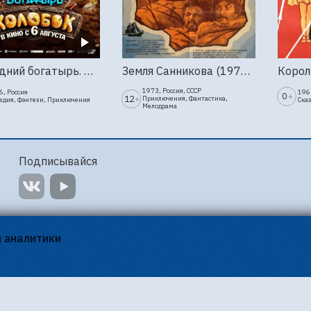
Последний богатырь. Колобок
Земля Санникова (1973, Мосфильм)
1973, Россия, СССР
6, Россия
1963
0
+
12
+
Приключения, Фантастика,
едия, Фэнтези, Приключения
Ска
Мелодрама
Подписывайся
я аналитики