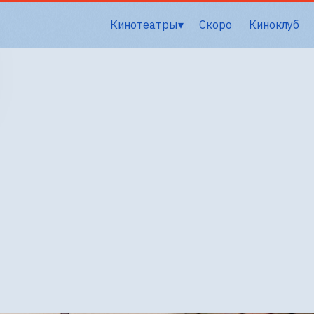
Кинотеатры
Скоро
Киноклуб