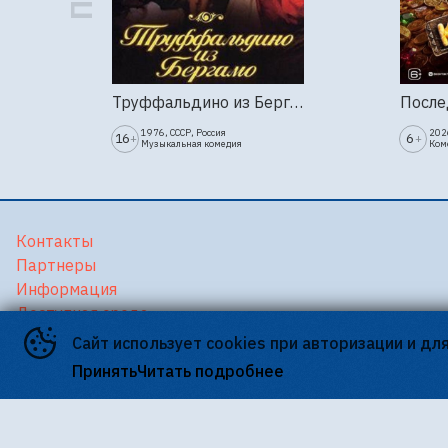
Труффальдино из Бергамо (1976г., Ленфильм, 2 серии)
1976, СССР, Россия
202
16
6
+
+
Музыкальная комедия
Ком
Контакты
Партнеры
Информация
Доступная среда
Версия для слабовидящих
Сайт использует cookies при авторизации и дл
Принять
Читать подробнее