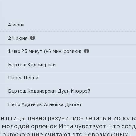
4 июня
24 июня
1 час 25 минут (+6 мин. ролики)
Бартош Кедзиерски
Павел Певни
Бартош Кедзиерски, Дуан Мюррэй
Петр Адамчик, Агнешка Дигант
де птицы давно разучились летать и исполь
 молодой орленок Игги чувствует, что созда
я окружающие считают это невозможным.
