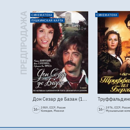
ПРЕДПРОДАЖА
СИНЕМАТЕКА
СИНЕМАТЕКА
ПУШКИНСКАЯ КАРТА
Дон Сезар де Базан (1989г., Ленфильм, 2 серии)
1989, СССР, Россия
1976, СССР, Росси
16
16
+
+
Комедия, Мюзикл
Музыкальная ком