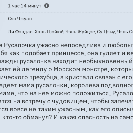
1 час 14 минут
Сяо Чжуан
Ли Фэндао, Хань Цюйюй, Чэнь Жуйцзе, Су Цзыу, Чэнь С
 Русалочка ужасно непоседлива и любопытн
ебя как подобает принцессе, она гуляет и в
нажды русалочка находит необыкновенный 
ает ей легенду о Морском монстре, который
ического трезубца, а кристалл связан с ег
адеет мама русалочки, королева подводног
маме, что на нее можно положиться, Русало
тся на встречу с чудовищем, чтобы запечат
ся вовсе не таким ужасным, как его описыв
 кто-то обманул? И какая опасность на сам