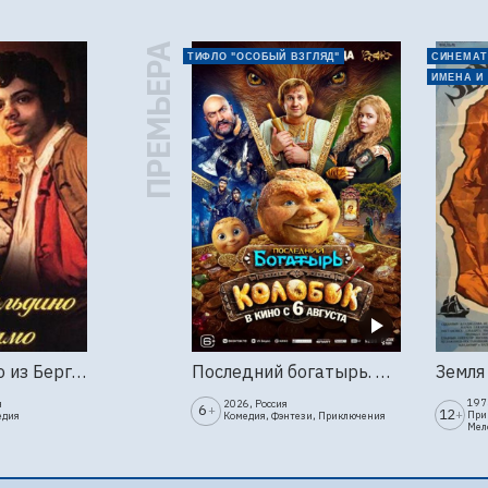
ПРЕМЬЕРА
ТИФЛО "ОСОБЫЙ ВЗГЛЯД"
СИНЕМАТ
ИМЕНА И
Труффальдино из Бергамо (1976г., Ленфильм, 2 серии)
Последний богатырь. Колобок
1973
я
2026, Россия
6
+
12
+
При
едия
Комедия, Фэнтези, Приключения
Мел