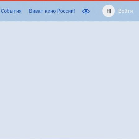
События
Виват кино России!
Войти