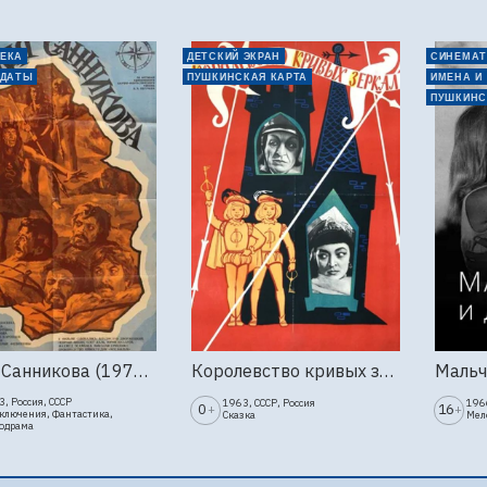
ЕКА
ДЕТСКИЙ ЭКРАН
СИНЕМАТ
 ДАТЫ
ПУШКИНСКАЯ КАРТА
ИМЕНА И
ПУШКИНС
Земля Санникова (1973, Мосфильм)
Королевство кривых зеркал (1963г., Киностудия Горького)
, Россия, СССР
1963, СССР, Россия
1966
0
16
+
+
ключения, Фантастика,
Сказка
Мел
одрама