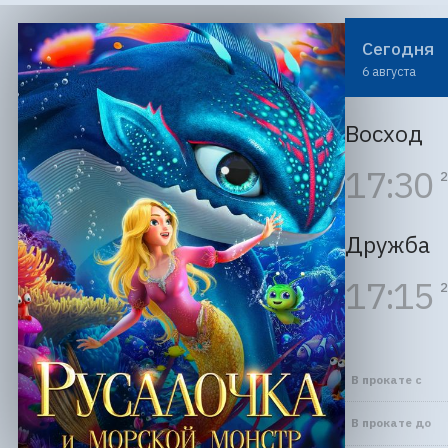
Сегодня
6 августа
Восход
17:30
2
Дружба
17:15
2
В прокате с
В прокате до