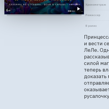
Хронометраж
Режиссер
В ролях
Принцесса
и вести с
ЛеЛе. Од
рассказыв
силой маг
теперь вл
доказать 
отправляе
оказывает
русалочку