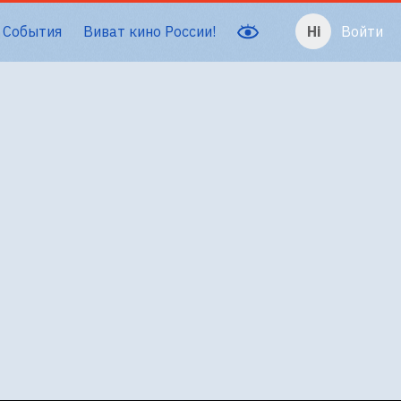
События
Виват кино России!
Войти