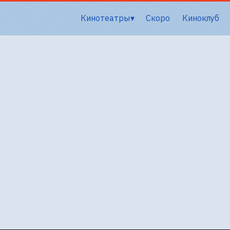
Кинотеатры
Скоро
Киноклуб