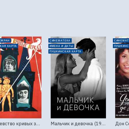
 ЭКРАН
СИНЕМАТЕКА
СИНЕМАТ
КАЯ КАРТА
ИМЕНА И ДАТЫ
ПУШКИНС
ПУШКИНСКАЯ КАРТА
Королевство кривых зеркал (1963г., Киностудия Горького)
Мальчик и девочка (1966г., Ленфильм)