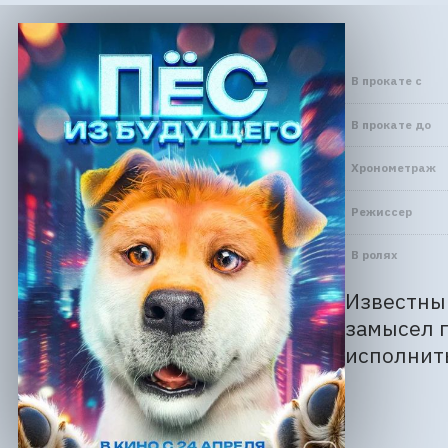
В прокате с
В прокате до
Хронометраж
Режиссер
В ролях
Известный
замысел п
исполнить