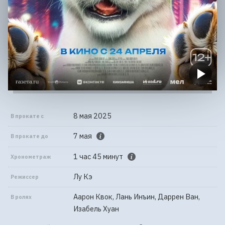
8 мая 2025
В прокате с
7 мая
В прокате до
1 час 45 минут
Хронометраж
Лу Кэ
Режиссер
Аарон Квок, Лань Инъин, Даррен Ван,
В ролях
Изабель Хуан