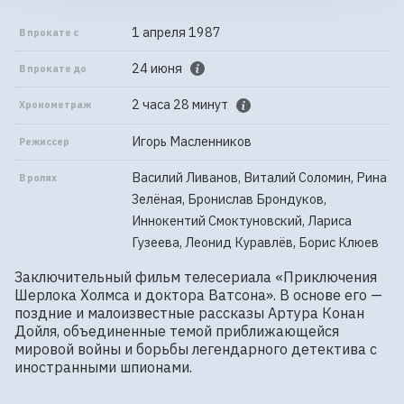
1 апреля 1987
В прокате с
24 июня
В прокате до
2 часа 28 минут
Хронометраж
Игорь Масленников
Режиссер
Василий Ливанов, Виталий Соломин, Рина
В ролях
Зелёная, Бронислав Брондуков,
Иннокентий Смоктуновский, Лариса
Гузеева, Леонид Куравлёв, Борис Клюев
Заключительный фильм телесериала «Приключения 
Шерлока Холмса и доктора Ватсона». В основе его — 
поздние и малоизвестные рассказы Артура Конан 
Дойля, объединенные темой приближающейся 
мировой войны и борьбы легендарного детектива с 
иностранными шпионами.