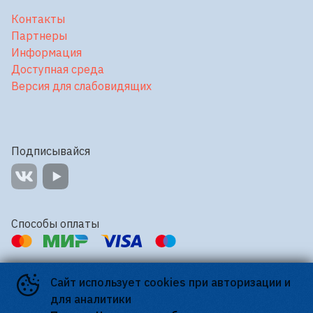
Контакты
Партнеры
Информация
Доступная среда
Версия для слабовидящих
Подписывайся
Способы оплаты
Контакты
Сайт использует cookies при авторизации и
Касса
+7 812 738-82-00
для аналитики
E-mail
voshodkino@mail.ru