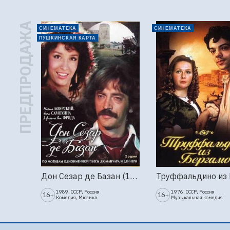
ПРЕДПРОДАЖА
СИНЕМАТЕКА
СИНЕМАТЕКА
ПУШКИНСКАЯ КАРТА
Дон Сезар де Базан (1989г., Ленфильм, 2 серии)
1989, СССР, Россия
1976, СССР, Россия
16
16
+
+
Комедия, Мюзикл
Музыкальная комедия